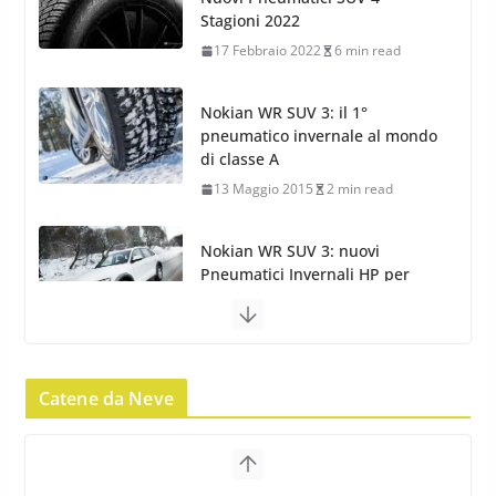
di classe A
13 Maggio 2015
2 min read
Nokian WR SUV 3: nuovi
Pneumatici Invernali HP per
condizioni invernali difficili
23 Aprile 2013
9 min read
Yokohama Geolandar G073: nuovi pneumatici
invernali SUV
22 Novembre 2012
2 min read
Pirelli Scorpion Winter 2: Nuovi
Pneumatici Invernali SUV 2022
Catene da Neve
17 Febbraio 2022
6 min read
Pirelli Scorpion All Season SF2: