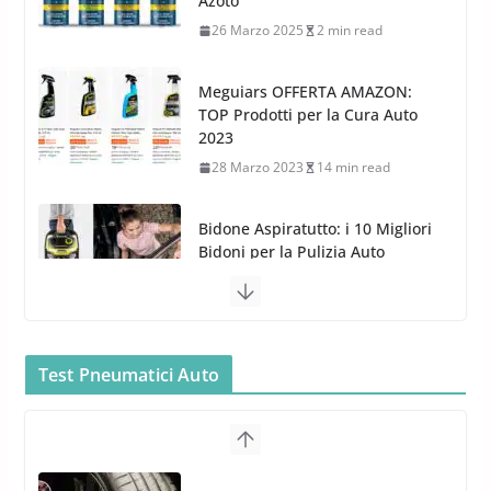
2023
28 Marzo 2023
14 min read
Bidone Aspiratutto: i 10 Migliori
Bidoni per la Pulizia Auto
6 Maggio 2022
3 min read
MTM PF22.2: La Migliore Foam
Gun per la tua Idropulitrice?
5 Maggio 2022
2 min read
Bullock entra nel mondo della
cura dell’Auto: la nuova linea
Car Care
Test Pneumatici Auto
26 Marzo 2025
2 min read
Arexons: nuova gamma Pulizia
Cruscotti con Tecnologia ad