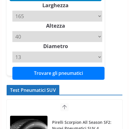
Larghezza
slick da battere
20 Aprile 2026
4 min read
Altezza
Michelin Pilot Sport 4 S – Test
su Range Rover Sport D350 HST
11 Aprile 2026
15 min read
Diametro
Trovare gli pneumatici
Test Pneumatici SUV
Nokian WR SUV 3: il 1°
pneumatico invernale al mondo