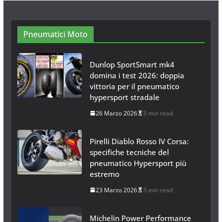
Neve al Sud: Triplicano gli acquisti
Catene da Neve Online
26 Gennaio 2017
1 min read
Pneumatici Moto
Dunlop SportSmart mk4
domina i test 2026: doppia
vittoria per il pneumatico
hypersport stradale
26 Marzo 2026
5 min read
Pirelli Diablo Rosso IV Corsa:
specifiche tecniche del
pneumatico Hypersport più
estremo
23 Marzo 2026
5 min read
Michelin Power Performance