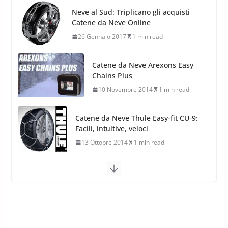
Nuovi Pneumatici SUV 4
Catene da Neve Arexons Easy
Stagioni 2022
Chains Plus
17 Febbraio 2022
6 min read
10 Novembre 2014
1 min read
Catene da Neve Thule Easy-fit CU-9:
Facili, intuitive, veloci
13 Ottobre 2014
1 min read
Calze da Neve Arexocks by
Arexons
26 Ottobre 2013
1 min read
Calze da Neve per Auto 2025:
Omologazione e Migliori
Modelli Omologati per l’Italia
28 Ottobre 2025
4 min read