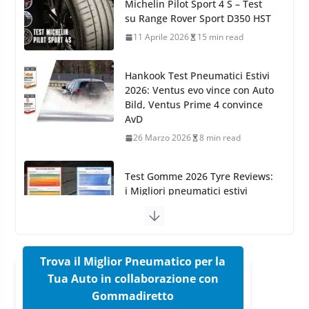
Hankook Test Pneumatici Estivi
Azoto
2026: Ventus evo vince con Auto
26 Marzo 2025
2 min read
Bild, Ventus Prime 4 convince
AvD
26 Marzo 2026
8 min read
Test Gomme 2026 Tyre Reviews:
i Migliori pneumatici estivi
sportivi a confronto
17 Marzo 2026
5 min read
Pirelli Cinturato 2026: due
vittorie nei test europei
confermano il salto tecnico del
nuovo estivo premium
16 Marzo 2026
6 min read
Trova il Miglior Pneumatico per la
Tua Auto in collaborazione con
Pirelli P Zero Trofeo RS: per
Gommadiretto
Tyre Reviews è la gomma semi-