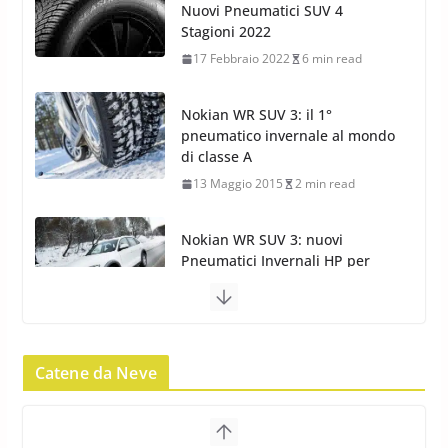
pneumatico invernale al mondo
di classe A
13 Maggio 2015
2 min read
Nokian WR SUV 3: nuovi
Pneumatici Invernali HP per
condizioni invernali difficili
23 Aprile 2013
9 min read
Yokohama Geolandar G073: nuovi pneumatici
invernali SUV
22 Novembre 2012
2 min read
Pirelli Scorpion Winter 2: Nuovi
Pneumatici Invernali SUV 2022
Catene da Neve
17 Febbraio 2022
6 min read
Pirelli Scorpion All Season SF2: