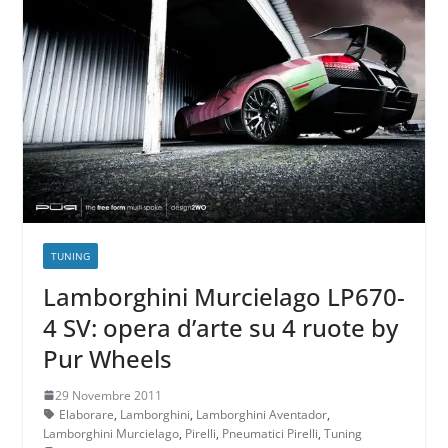
TUNING
Lamborghini Murcielago LP670-
4 SV: opera d’arte su 4 ruote by
Pur Wheels
29 Novembre 2011
Elaborare
,
Lamborghini
,
Lamborghini Aventador
,
Lamborghini Murcielago
,
Pirelli
,
Pneumatici Pirelli
,
Tuning