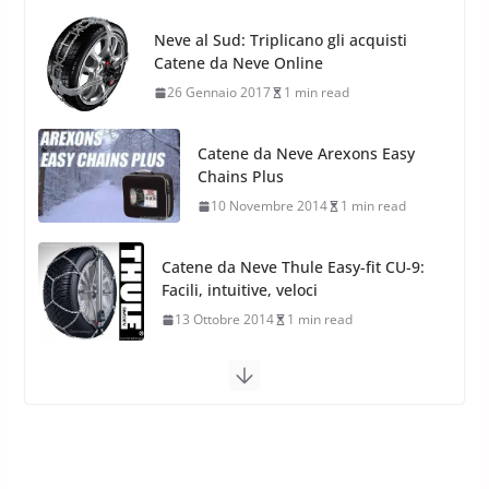
Nuovi Pneumatici SUV 4
Catene da Neve Arexons Easy
Stagioni 2022
Chains Plus
17 Febbraio 2022
6 min read
10 Novembre 2014
1 min read
Catene da Neve Thule Easy-fit CU-9:
Facili, intuitive, veloci
13 Ottobre 2014
1 min read
Calze da Neve Arexocks by
Arexons
26 Ottobre 2013
1 min read
Calze da Neve per Auto 2025:
Omologazione e Migliori
Modelli Omologati per l’Italia
28 Ottobre 2025
4 min read