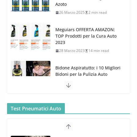
3 Dicembre 2024
3 min read
2023
28 Marzo 2023
14 min read
Bidone Aspiratutto: i 10 Migliori
Bidoni per la Pulizia Auto
6 Maggio 2022
3 min read
MTM PF22.2: La Migliore Foam
Gun per la tua Idropulitrice?
5 Maggio 2022
2 min read
Bullock entra nel mondo della
cura dell’Auto: la nuova linea
Car Care
Test Pneumatici Auto
26 Marzo 2025
2 min read
Arexons: nuova gamma Pulizia