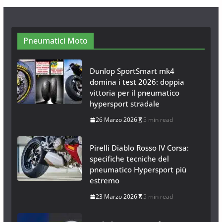
Neve al Sud: Triplicano gli acquisti
Catene da Neve Online
26 Gennaio 2017
1 min read
Pneumatici Moto
Dunlop SportSmart mk4
domina i test 2026: doppia
vittoria per il pneumatico
hypersport stradale
26 Marzo 2026
5 min read
Pirelli Diablo Rosso IV Corsa:
specifiche tecniche del
pneumatico Hypersport più
estremo
23 Marzo 2026
5 min read