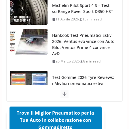
Cruscotti con Tecnologia ad
Hankook Test Pneumatici Estivi
Azoto
2026: Ventus evo vince con Auto
26 Marzo 2025
2 min read
Bild, Ventus Prime 4 convince
AvD
26 Marzo 2026
8 min read
Test Gomme 2026 Tyre Reviews:
i Migliori pneumatici estivi
sportivi a confronto
17 Marzo 2026
5 min read
Pirelli Cinturato 2026: due
vittorie nei test europei
confermano il salto tecnico del
nuovo estivo premium
16 Marzo 2026
6 min read
Trova il Miglior Pneumatico per la
Tua Auto in collaborazione con
Pirelli P Zero Trofeo RS: per
Gommadiretto