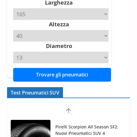
Larghezza
slick da battere
20 Aprile 2026
4 min read
Altezza
Michelin Pilot Sport 4 S – Test
su Range Rover Sport D350 HST
11 Aprile 2026
15 min read
Diametro
Trovare gli pneumatici
Test Pneumatici SUV
Nokian WR SUV 3: il 1°
pneumatico invernale al mondo