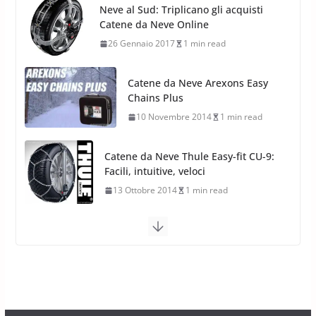
Catene da Neve Arexons Easy
Stagioni 2022
Chains Plus
17 Febbraio 2022
6 min read
10 Novembre 2014
1 min read
Catene da Neve Thule Easy-fit CU-9:
Facili, intuitive, veloci
13 Ottobre 2014
1 min read
Calze da Neve Arexocks by
Arexons
26 Ottobre 2013
1 min read
Calze da Neve per Auto 2025:
Omologazione e Migliori
Modelli Omologati per l’Italia
28 Ottobre 2025
4 min read