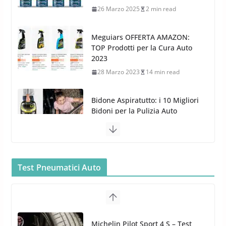
28 Marzo 2023
14 min read
Bidone Aspiratutto: i 10 Migliori
Bidoni per la Pulizia Auto
6 Maggio 2022
3 min read
MTM PF22.2: La Migliore Foam
Gun per la tua Idropulitrice?
5 Maggio 2022
2 min read
Bullock entra nel mondo della
cura dell’Auto: la nuova linea
Car Care
Test Pneumatici Auto
26 Marzo 2025
2 min read
Arexons: nuova gamma Pulizia
Cruscotti con Tecnologia ad
Hankook Test Pneumatici Estivi