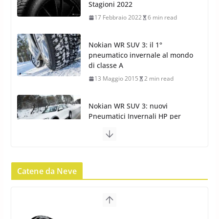
di classe A
13 Maggio 2015
2 min read
Nokian WR SUV 3: nuovi
Pneumatici Invernali HP per
condizioni invernali difficili
23 Aprile 2013
9 min read
Yokohama Geolandar G073: nuovi pneumatici
invernali SUV
22 Novembre 2012
2 min read
Pirelli Scorpion Winter 2: Nuovi
Pneumatici Invernali SUV 2022
Catene da Neve
17 Febbraio 2022
6 min read
Pirelli Scorpion All Season SF2:
Nuovi Pneumatici SUV 4