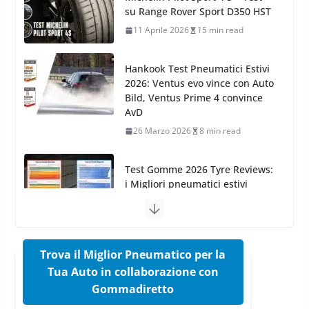
Azoto
2026: Ventus evo vince con Auto
26 Marzo 2025
2 min read
Bild, Ventus Prime 4 convince
AvD
26 Marzo 2026
8 min read
Test Gomme 2026 Tyre Reviews:
i Migliori pneumatici estivi
sportivi a confronto
17 Marzo 2026
5 min read
Pirelli Cinturato 2026: due
vittorie nei test europei
confermano il salto tecnico del
nuovo estivo premium
16 Marzo 2026
6 min read
Trova il Miglior Pneumatico per la
Tua Auto in collaborazione con
Pirelli P Zero Trofeo RS: per
Gommadiretto
Tyre Reviews è la gomma semi-