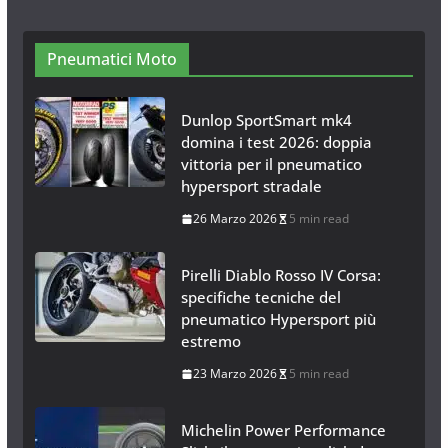
Neve al Sud: Triplicano gli acquisti
Catene da Neve Online
26 Gennaio 2017
1 min read
Pneumatici Moto
Dunlop SportSmart mk4
domina i test 2026: doppia
vittoria per il pneumatico
hypersport stradale
26 Marzo 2026
5 min read
Pirelli Diablo Rosso IV Corsa:
specifiche tecniche del
pneumatico Hypersport più
estremo
23 Marzo 2026
5 min read
Michelin Power Performance