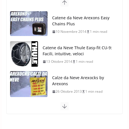
Pirelli Scorpion All Season SF2:
Nuovi Pneumatici SUV 4
Catene da Neve Arexons Easy
Stagioni 2022
Chains Plus
17 Febbraio 2022
6 min read
10 Novembre 2014
1 min read
Catene da Neve Thule Easy-fit CU-9:
Facili, intuitive, veloci
13 Ottobre 2014
1 min read
Calze da Neve Arexocks by
Arexons
26 Ottobre 2013
1 min read
Calze da Neve per Auto 2025:
Omologazione e Migliori
Modelli Omologati per l’Italia
28 Ottobre 2025
4 min read