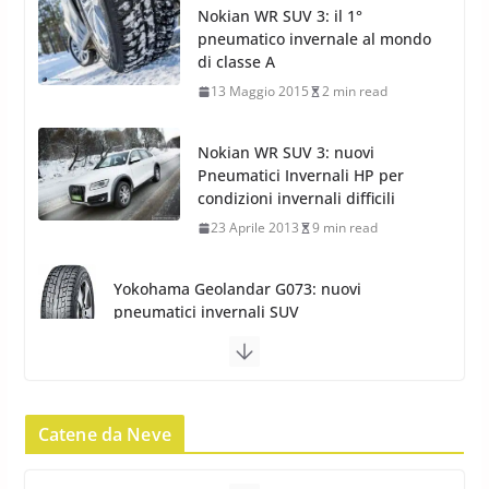
Nokian WR SUV 3: il 1°
pneumatico invernale al mondo
di classe A
13 Maggio 2015
2 min read
Nokian WR SUV 3: nuovi
Pneumatici Invernali HP per
condizioni invernali difficili
23 Aprile 2013
9 min read
Yokohama Geolandar G073: nuovi
pneumatici invernali SUV
22 Novembre 2012
2 min read
Pirelli Scorpion Winter 2: Nuovi
Pneumatici Invernali SUV 2022
Catene da Neve
17 Febbraio 2022
6 min read