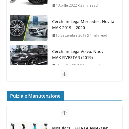
4 Aprile 2022
3 min read
Cerchi in Lega Mercedes: Novità
MAK 2019 – 2020
16 Settembre 2019
1 min read
Cerchi in Lega Volvo: Nuovi
MAK FIVESTAR (2019)
24 Luglio 2019
1 min read
Cerchi in lega grandi: quando
peggiorano davvero comfort,
frenata e handling
Puizia e Manutenzione
8 Aprile 2026
7 min read
G.M.P. Group rafforza la
presenza nel Nord Europa con
Meguiars OFFERTA AMAZON: