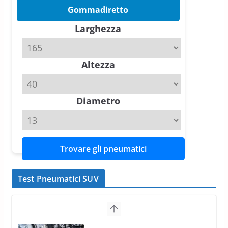
Pirelli P Zero Trofeo RS: per
Gommadiretto
Tyre Reviews è la gomma semi-
Larghezza
slick da battere
20 Aprile 2026
4 min read
Altezza
Michelin Pilot Sport 4 S – Test
su Range Rover Sport D350 HST
11 Aprile 2026
15 min read
Diametro
Trovare gli pneumatici
Test Pneumatici SUV