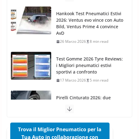
Arexons: nuova gamma Pulizia
Cruscotti con Tecnologia ad
Hankook Test Pneumatici Estivi
Azoto
2026: Ventus evo vince con Auto
26 Marzo 2025
2 min read
Bild, Ventus Prime 4 convince
AvD
26 Marzo 2026
8 min read
Test Gomme 2026 Tyre Reviews:
i Migliori pneumatici estivi
sportivi a confronto
17 Marzo 2026
5 min read
Pirelli Cinturato 2026: due
vittorie nei test europei
confermano il salto tecnico del
nuovo estivo premium
16 Marzo 2026
6 min read
Trova il Miglior Pneumatico per la
Tua Auto in collaborazione con