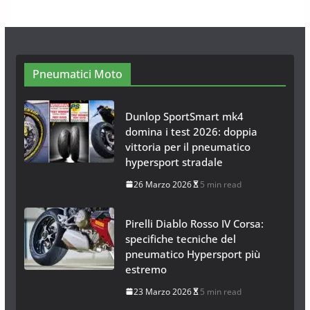
Neve al Sud: Triplicano gli acquisti
Catene da Neve Online
26 Gennaio 2017
1 min read
Pneumatici Moto
Dunlop SportSmart mk4
domina i test 2026: doppia
vittoria per il pneumatico
hypersport stradale
26 Marzo 2026
5 min read
Pirelli Diablo Rosso IV Corsa:
specifiche tecniche del
pneumatico Hypersport più
estremo
23 Marzo 2026
5 min read