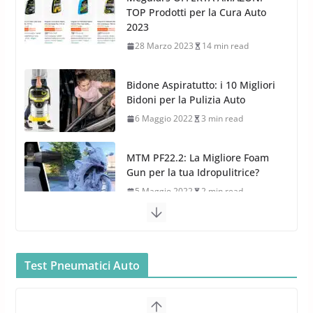
l’acquisizione di Reedijk
TOP Prodotti per la Cura Auto
3 Dicembre 2024
3 min read
2023
28 Marzo 2023
14 min read
Bidone Aspiratutto: i 10 Migliori
Bidoni per la Pulizia Auto
6 Maggio 2022
3 min read
MTM PF22.2: La Migliore Foam
Gun per la tua Idropulitrice?
5 Maggio 2022
2 min read
Bullock entra nel mondo della
cura dell’Auto: la nuova linea
Car Care
Test Pneumatici Auto
26 Marzo 2025
2 min read