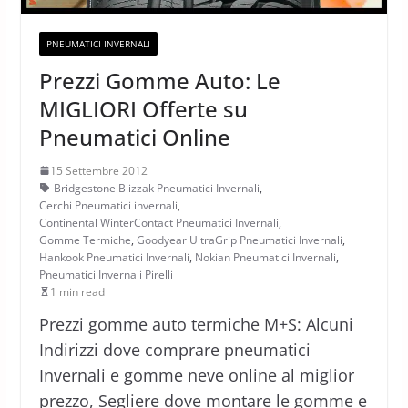
PNEUMATICI INVERNALI
Prezzi Gomme Auto: Le
MIGLIORI Offerte su
Pneumatici Online
15 Settembre 2012
Bridgestone Blizzak Pneumatici Invernali
,
Cerchi Pneumatici invernali
,
Continental WinterContact Pneumatici Invernali
,
Gomme Termiche
,
Goodyear UltraGrip Pneumatici Invernali
,
Hankook Pneumatici Invernali
,
Nokian Pneumatici Invernali
,
Pneumatici Invernali Pirelli
1 min read
Prezzi gomme auto termiche M+S: Alcuni
Indirizzi dove comprare pneumatici
Invernali e gomme neve online al miglior
prezzo, Segliere dove montare le gomme e