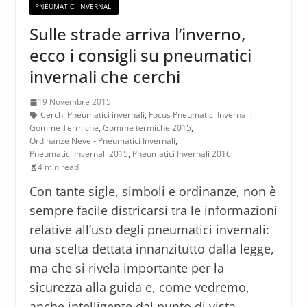
PNEUMATICI INVERNALI
Sulle strade arriva l’inverno,
ecco i consigli su pneumatici
invernali che cerchi
19 Novembre 2015
Cerchi Pneumatici invernali
,
Focus Pneumatici Invernali
,
Gomme Termiche
,
Gomme termiche 2015
,
Ordinanze Neve - Pneumatici Invernali
,
Pneumatici Invernali 2015
,
Pneumatici Invernali 2016
4 min read
Con tante sigle, simboli e ordinanze, non è
sempre facile districarsi tra le informazioni
relative all’uso degli pneumatici invernali:
una scelta dettata innanzitutto dalla legge,
ma che si rivela importante per la
sicurezza alla guida e, come vedremo,
anche intelligente dal punto di vista