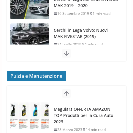
MAK 2019 – 2020
16 Settembre 2019
1 min read
Cerchi in Lega Volvo: Nuovi
MAK FIVESTAR (2019)
24 Luglio 2019
1 min read
Cerchi in lega grandi: quando
peggiorano davvero comfort,
frenata e handling
Puizia e Manutenzione
8 Aprile 2026
7 min read
G.M.P. Group rafforza la
presenza nel Nord Europa con
Meguiars OFFERTA AMAZON:
l’acquisizione di Reedijk
TOP Prodotti per la Cura Auto
3 Dicembre 2024
3 min read
2023
28 Marzo 2023
14 min read