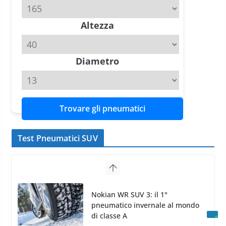
20 Aprile 2026
4 min read
Altezza
Michelin Pilot Sport 4 S – Test
su Range Rover Sport D350 HST
11 Aprile 2026
15 min read
Diametro
Trovare gli pneumatici
Test Pneumatici SUV
Nokian WR SUV 3: il 1°
pneumatico invernale al mondo
di classe A