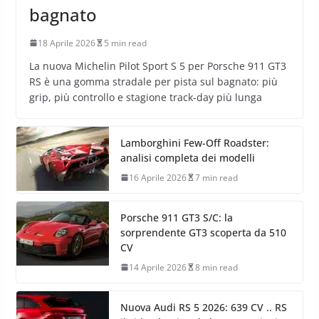
bagnato
18 Aprile 2026
5 min read
La nuova Michelin Pilot Sport S 5 per Porsche 911 GT3
RS è una gomma stradale per pista sul bagnato: più
grip, più controllo e stagione track-day più lunga
Lamborghini Few-Off Roadster:
analisi completa dei modelli
16 Aprile 2026
7 min read
Porsche 911 GT3 S/C: la
sorprendente GT3 scoperta da 510
CV
14 Aprile 2026
8 min read
Nuova Audi RS 5 2026: 639 CV .. RS