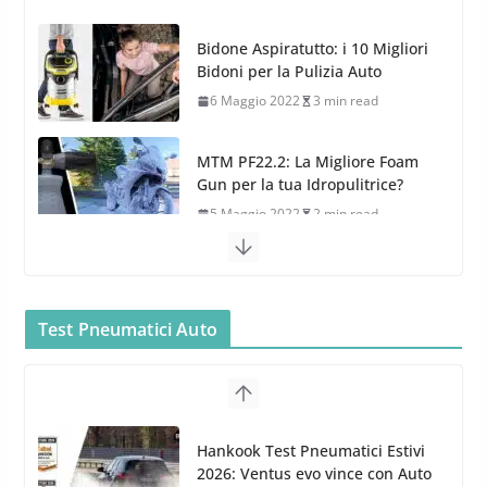
Bidone Aspiratutto: i 10 Migliori
Bidoni per la Pulizia Auto
6 Maggio 2022
3 min read
MTM PF22.2: La Migliore Foam
Gun per la tua Idropulitrice?
5 Maggio 2022
2 min read
Bullock entra nel mondo della
cura dell’Auto: la nuova linea
Car Care
Test Pneumatici Auto
26 Marzo 2025
2 min read
Arexons: nuova gamma Pulizia
Cruscotti con Tecnologia ad
Hankook Test Pneumatici Estivi
Azoto
2026: Ventus evo vince con Auto
26 Marzo 2025
2 min read