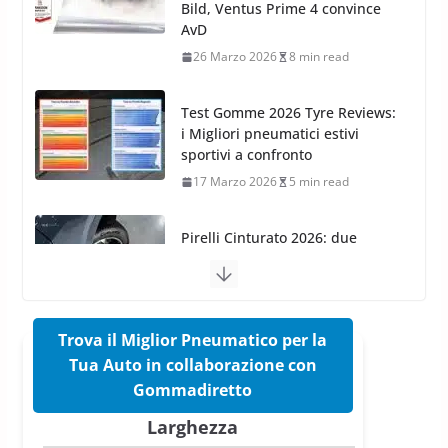
Bild, Ventus Prime 4 convince
AvD
26 Marzo 2026
8 min read
Test Gomme 2026 Tyre Reviews:
i Migliori pneumatici estivi
sportivi a confronto
17 Marzo 2026
5 min read
Pirelli Cinturato 2026: due
vittorie nei test europei
confermano il salto tecnico del
nuovo estivo premium
16 Marzo 2026
6 min read
Trova il Miglior Pneumatico per la
Tua Auto in collaborazione con
Pirelli P Zero Trofeo RS: per
Gommadiretto
Tyre Reviews è la gomma semi-
Larghezza
slick da battere