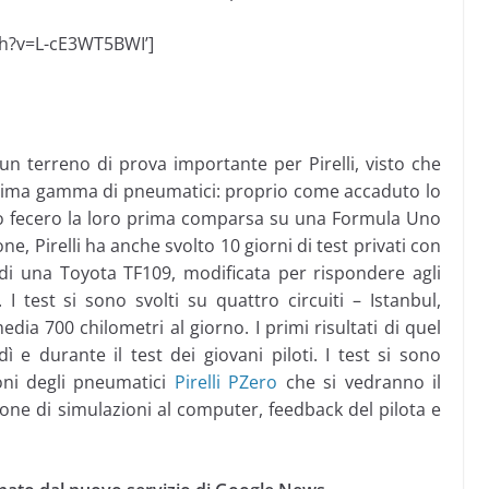
ch?v=L-cE3WT5BWI’]
un terreno di prova importante per Pirelli, visto che
l’ultima gamma di pneumatici: proprio come accaduto lo
o fecero la loro prima comparsa su una Formula Uno
e, Pirelli ha anche svolto 10 giorni di test privati con
e di una Toyota TF109, modificata per rispondere agli
 I test si sono svolti su quattro circuiti – Istanbul,
ia 700 chilometri al giorno. I primi risultati di quel
ì e durante il test dei giovani piloti. I test si sono
ioni degli pneumatici
Pirelli PZero
che si vedranno il
ne di simulazioni al computer, feedback del pilota e