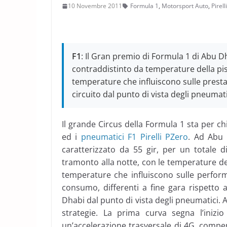
10 Novembre 2011
Formula 1
,
Motorsport Auto
,
Pirelli
F1
: Il Gran premio di Formula 1 di Abu Dh
contraddistinto da temperature della pis
temperature che influiscono sulle presta
circuito dal punto di vista degli pneumati
Il grande Circus della Formula 1 sta per ch
ed i
pneumatici F1 Pirelli PZero
. Ad Abu 
caratterizzato da 55 gir, per un totale d
tramonto alla notte, con le temperature del
temperature che influiscono sulle perfor
consumo, differenti a fine gara rispetto al
Dhabi dal punto di vista degli pneumatici. A
strategie. La prima curva segna l’iniz
un’accelerazione trasversale di 4G, compe