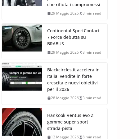
che rifiuta i compromessi
29 Maggio 2026
8 min read
Continental SportContact
7 Force debutta su
BRABUS
29 Maggio 2026
8 min read
Blackcircles.it accelera in
Italia: vendite in forte
crescita e nuovi obiettivi
per il 2026
28 Maggio 2026
3 min read
Hankook Ventus evo Z:
gomme super sport
strada-pista
12 Maggio 2026
8 min read