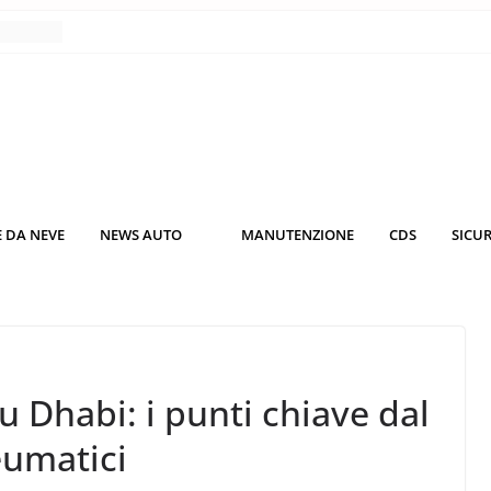
nce
co da
 il
KO3: più
rsche
 DA NEVE
NEWS AUTO
MANUTENZIONE
CDS
SICU
nuti al
o nei
u Dhabi: i punti chiave dal
eumatici