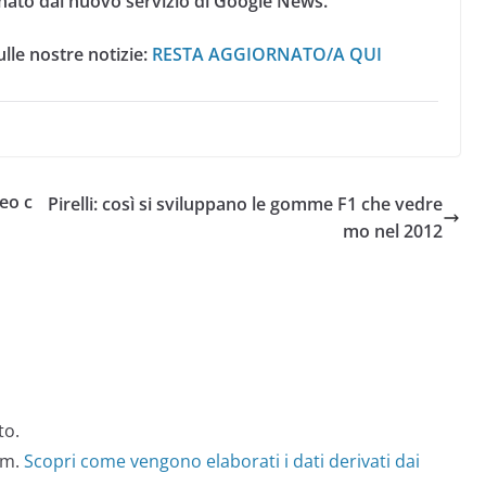
nato dal nuovo servizio di Google News.
lle nostre notizie:
RESTA AGGIORNATO/A QUI
eo c
Pirelli: così si sviluppano le gomme F1 che vedre
mo nel 2012
to.
am.
Scopri come vengono elaborati i dati derivati dai