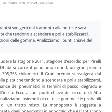
,
Pneumatici Pirelli
,
Video
2 min read
abi si svolgerà dal tramonto alla notte, e sarà
ta che tendono a scendere e poi a stabilizzarsi,
zioni delle gomme. Analizziamo i punti chiave del
ci
iudere la stagione 2011, stagione d’esordio per Pirelli
Dhabi si corre il penultimo round, un gran premio
i 305,355 chilometri. Il Gran premio si svolgerà dal
la pista che tendono a scendere e poi a stabilizzarsi,
mance dei pneumatici in termini di passo, degrado e
l’inizio. Ecco alcuni punti chiave del circuito di Abu
nalizziamo insieme il circuito, le gomme e le probabili
io di un tratto misto. La monoposto è soggetta a
nsata dagli pneumatici in appoggio che garantiscono