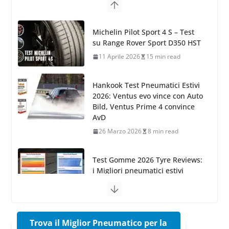
11 Aprile 2026
15 min read
Hankook Test Pneumatici Estivi
2026: Ventus evo vince con Auto
Bild, Ventus Prime 4 convince
AvD
26 Marzo 2026
8 min read
Test Gomme 2026 Tyre Reviews:
i Migliori pneumatici estivi
sportivi a confronto
17 Marzo 2026
5 min read
Pirelli Cinturato 2026: due
vittorie nei test europei
confermano il salto tecnico del
nuovo estivo premium
16 Marzo 2026
6 min read
Trova il Miglior Pneumatico per la