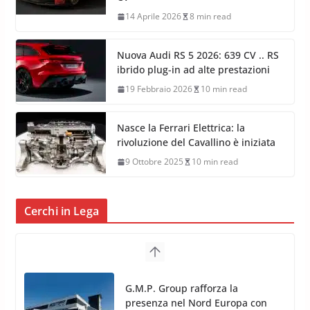
14 Aprile 2026
8 min read
Nuova Audi RS 5 2026: 639 CV .. RS
ibrido plug-in ad alte prestazioni
19 Febbraio 2026
10 min read
Nasce la Ferrari Elettrica: la
rivoluzione del Cavallino è iniziata
9 Ottobre 2025
10 min read
Cerchi in Lega
G.M.P. Group rafforza la
presenza nel Nord Europa con
l’acquisizione di Reedijk
3 Dicembre 2024
3 min read
TPMS Alcar Sensor – Sistemi di