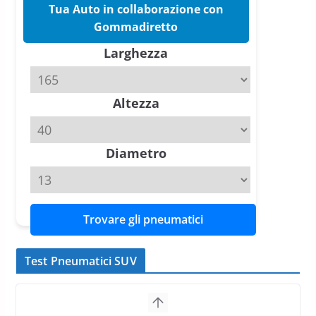
Tua Auto in collaborazione con
Pirelli P Zero Trofeo RS: per
Gommadiretto
Tyre Reviews è la gomma semi-
Larghezza
slick da battere
20 Aprile 2026
4 min read
Altezza
Diametro
Trovare gli pneumatici
Test Pneumatici SUV
Pirelli Scorpion All Season SF2:
Nuovi Pneumatici SUV 4
Stagioni 2022