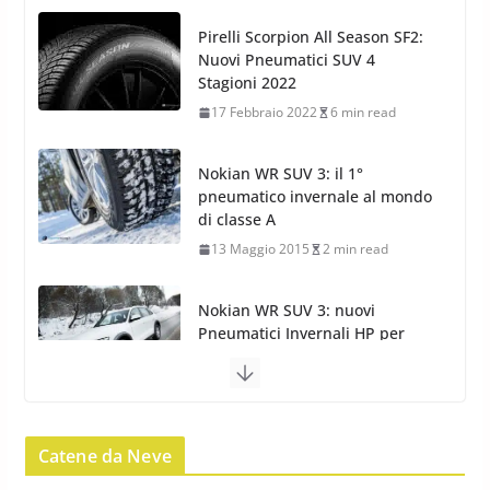
17 Febbraio 2022
6 min read
Nokian WR SUV 3: il 1°
pneumatico invernale al mondo
di classe A
13 Maggio 2015
2 min read
Nokian WR SUV 3: nuovi
Pneumatici Invernali HP per
condizioni invernali difficili
23 Aprile 2013
9 min read
Yokohama Geolandar G073: nuovi pneumatici
invernali SUV
22 Novembre 2012
2 min read
Pirelli Scorpion Winter 2: Nuovi
Catene da Neve
Neve al Sud: Triplicano gli acquisti
Pneumatici Invernali SUV 2022