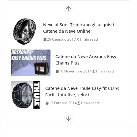
Catene da Neve Online
17 Febbraio 2022
6 min read
26 Gennaio 2017
1 min read
Catene da Neve Arexons Easy
Chains Plus
10 Novembre 2014
1 min read
Catene da Neve Thule Easy-fit CU-9:
Facili, intuitive, veloci
13 Ottobre 2014
1 min read
Calze da Neve Arexocks by
Arexons
26 Ottobre 2013
1 min read
Calze da Neve per Auto 2025:
Omologazione e Migliori
Modelli Omologati per l’Italia