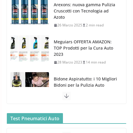
Meguiars OFFERTA AMAZON:
TOP Prodotti per la Cura Auto
2023
28 Marzo 2023
14 min read
Bidone Aspiratutto: i 10 Migliori
Bidoni per la Pulizia Auto
6 Maggio 2022
3 min read
MTM PF22.2: La Migliore Foam
Gun per la tua Idropulitrice?
5 Maggio 2022
2 min read
Bullock entra nel mondo della
cura dell’Auto: la nuova linea
Test Pneumatici Auto
Michelin Pilot Sport 4 S – Test
Car Care
su Range Rover Sport D350 HST
26 Marzo 2025
2 min read