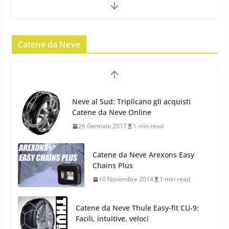
23 Aprile 2013
9 min read
Catene da Neve
Yokohama Geolandar G073: nuovi
pneumatici invernali SUV
22 Novembre 2012
2 min read
Neve al Sud: Triplicano gli acquisti
Catene da Neve Online
Pirelli Scorpion Winter 2: Nuovi
26 Gennaio 2017
1 min read
Pneumatici Invernali SUV 2022
17 Febbraio 2022
6 min read
Catene da Neve Arexons Easy
Chains Plus
10 Novembre 2014
1 min read
Catene da Neve Thule Easy-fit CU-9:
Facili, intuitive, veloci