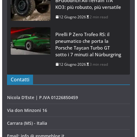
BFGoodrich All-Terrain T/A
KO3: più robusto, più versatile
12 Giugno 2026
2 min read
Pirelli P Zero Trofeo RS: il
pneumatico che porta la
Porsche Taycan Turbo GT
sotto i 7 minuti al Nürburgring
12 Giugno 2026
3 min read
Contatti
Nicola D'Este | P.IVA 01226850459
Via don Minzoni 16
Carrara (MS) - Italia
Email: info @ gommeblog.it