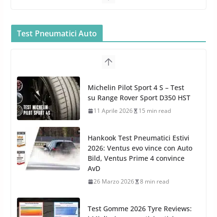
MTM PF22.2: La Migliore Foam
Gun per la tua Idropulitrice?
Test Pneumatici Auto
5 Maggio 2022
2 min read
Bullock entra nel mondo della
cura dell’Auto: la nuova linea
Michelin Pilot Sport 4 S – Test
Car Care
su Range Rover Sport D350 HST
26 Marzo 2025
2 min read
11 Aprile 2026
15 min read
Hankook Test Pneumatici Estivi
2026: Ventus evo vince con Auto
Bild, Ventus Prime 4 convince
AvD
26 Marzo 2026
8 min read
Test Gomme 2026 Tyre Reviews: