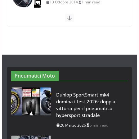
13 Ottobre 2014
1 min read
Calze da Neve Arexocks by
Arexons
26 Ottobre 2013
1 min read
Calze da Neve per Auto 2025:
Omologazione e Migliori
Modelli Omologati per l’Italia
28 Ottobre 2025
4 min read
Pneumatici Moto
Dunlop SportSmart mk4
domina i test 2026: doppia
vittoria per il pneumatico
hypersport stradale
26 Marzo 2026
5 min read