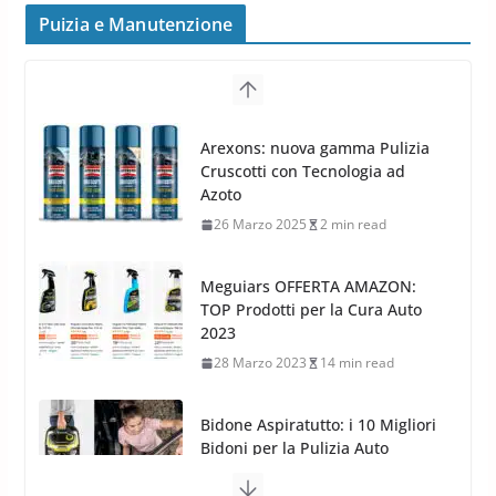
MAK FIVESTAR (2019)
Puizia e Manutenzione
24 Luglio 2019
1 min read
Cerchi in lega grandi: quando
peggiorano davvero comfort,
Arexons: nuova gamma Pulizia
frenata e handling
Cruscotti con Tecnologia ad
8 Aprile 2026
7 min read
Azoto
26 Marzo 2025
2 min read
Meguiars OFFERTA AMAZON:
TOP Prodotti per la Cura Auto
2023
28 Marzo 2023
14 min read
Bidone Aspiratutto: i 10 Migliori
Bidoni per la Pulizia Auto
6 Maggio 2022
3 min read