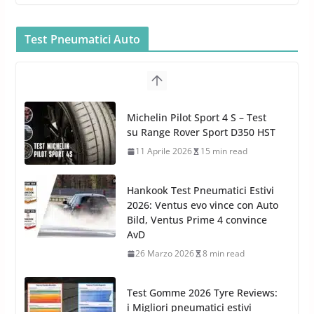
Bullock entra nel mondo della
cura dell’Auto: la nuova linea
Car Care
Test Pneumatici Auto
26 Marzo 2025
2 min read
Arexons: nuova gamma Pulizia
Cruscotti con Tecnologia ad
Hankook Test Pneumatici Estivi
Azoto
2026: Ventus evo vince con Auto
26 Marzo 2025
2 min read
Bild, Ventus Prime 4 convince
AvD
26 Marzo 2026
8 min read
Test Gomme 2026 Tyre Reviews:
i Migliori pneumatici estivi
sportivi a confronto
17 Marzo 2026
5 min read
Pirelli Cinturato 2026: due