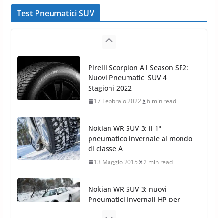
Test Pneumatici SUV
Nokian WR SUV 3: il 1°
pneumatico invernale al mondo
di classe A
13 Maggio 2015
2 min read
Nokian WR SUV 3: nuovi
Pneumatici Invernali HP per
condizioni invernali difficili
23 Aprile 2013
9 min read
Yokohama Geolandar G073: nuovi pneumatici
invernali SUV
22 Novembre 2012
2 min read