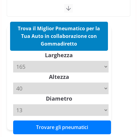
vittorie nei test europei
confermano il salto tecnico del
nuovo estivo premium
16 Marzo 2026
6 min read
Trova il Miglior Pneumatico per la
Tua Auto in collaborazione con
Pirelli P Zero Trofeo RS: per
Gommadiretto
Tyre Reviews è la gomma semi-
Larghezza
slick da battere
20 Aprile 2026
4 min read
Altezza
Michelin Pilot Sport 4 S – Test
su Range Rover Sport D350 HST
11 Aprile 2026
15 min read
Diametro
Trovare gli pneumatici