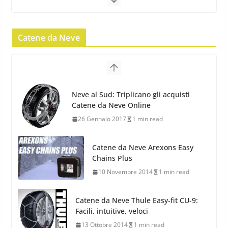
Pirelli Scorpion Winter 2: Nuovi
Pneumatici Invernali SUV 2022
Catene da Neve
17 Febbraio 2022
6 min read
Pirelli Scorpion All Season SF2:
Nuovi Pneumatici SUV 4
Catene da Neve Arexons Easy
Stagioni 2022
Chains Plus
17 Febbraio 2022
6 min read
10 Novembre 2014
1 min read
Catene da Neve Thule Easy-fit CU-9:
Facili, intuitive, veloci
13 Ottobre 2014
1 min read
Calze da Neve Arexocks by
Arexons
26 Ottobre 2013
1 min read