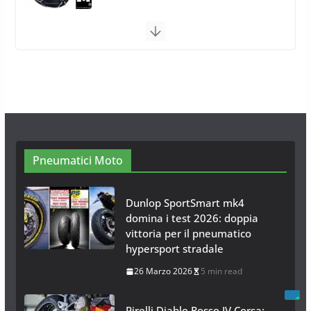
Calze da Neve per Auto 2025:
Omologazione e Migliori
Modelli Omologati per l’Italia
28 Ottobre 2025
4 min read
Neve al Sud: Triplicano gli acquisti
Catene da Neve Online
26 Gennaio 2017
1 min read
Pneumatici Moto
Dunlop SportSmart mk4
domina i test 2026: doppia
vittoria per il pneumatico
hypersport stradale
26 Marzo 2026
5 min read
Pirelli Diablo Rosso IV Corsa: