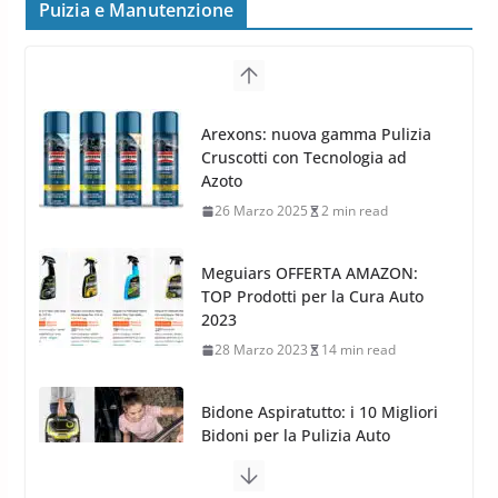
frenata e handling
Puizia e Manutenzione
8 Aprile 2026
7 min read
G.M.P. Group rafforza la
presenza nel Nord Europa con
Meguiars OFFERTA AMAZON:
l’acquisizione di Reedijk
TOP Prodotti per la Cura Auto
3 Dicembre 2024
3 min read
2023
28 Marzo 2023
14 min read
Bidone Aspiratutto: i 10 Migliori
Bidoni per la Pulizia Auto
6 Maggio 2022
3 min read
MTM PF22.2: La Migliore Foam
Gun per la tua Idropulitrice?
5 Maggio 2022
2 min read