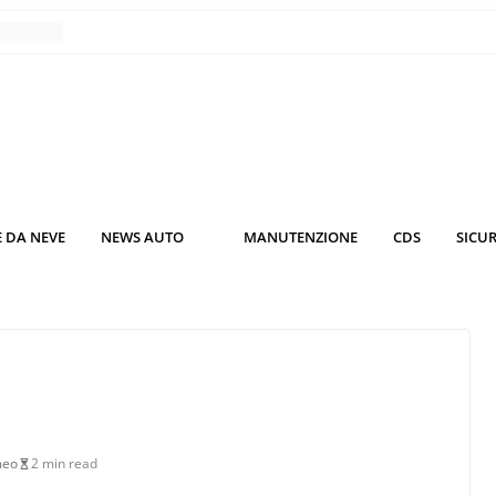
nce
co da
 il
KO3: più
rsche
 DA NEVE
NEWS AUTO
MANUTENZIONE
CDS
SICU
nuti al
o nei
O
meo
2 min read