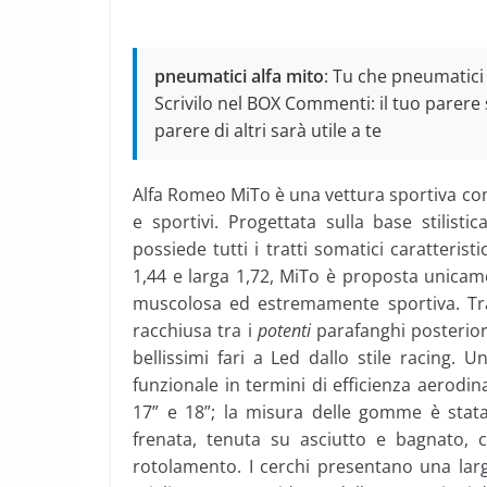
pneumatici alfa mito
: Tu che pneumatici 
Scrivilo nel BOX Commenti: il tuo parere s
parere di altri sarà utile a te
Alfa Romeo MiTo è una vettura sportiva co
e sportivi. Progettata sulla base stilist
possiede tutti i tratti somatici caratteristi
1,44 e larga 1,72, MiTo è proposta unicam
muscolosa ed estremamente sportiva. Tr
racchiusa tra i
potenti
parafanghi posterior
bellissimi fari a Led dallo stile racing.
funzionale in termini di efficienza aerod
17” e 18”; la misura delle gomme è stat
frenata, tenuta su asciutto e bagnato, 
rotolamento. I cerchi presentano una larg