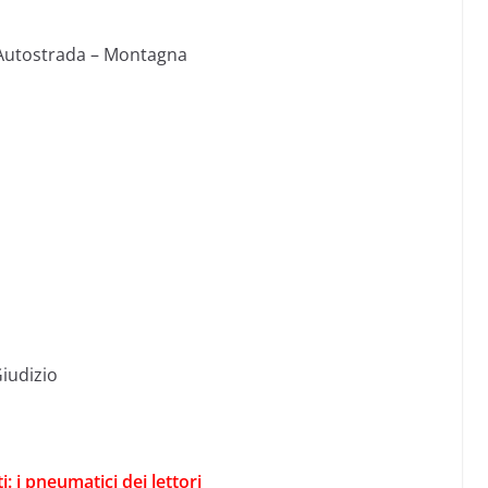
Autostrada – Montagna
Giudizio
 i pneumatici dei lettori