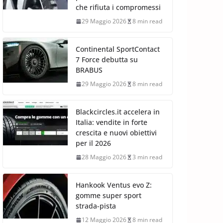
che rifiuta i compromessi
29 Maggio 2026
8 min read
Continental SportContact
7 Force debutta su
BRABUS
29 Maggio 2026
8 min read
Blackcircles.it accelera in
Italia: vendite in forte
crescita e nuovi obiettivi
per il 2026
28 Maggio 2026
3 min read
Hankook Ventus evo Z:
gomme super sport
strada-pista
12 Maggio 2026
8 min read