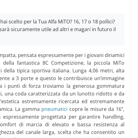
hai scelto per la Tua Alfa MiTO? 16, 17 o 18 pollici?
arà sicuramente utile ad altri e magari in futuro il
mpatta, pensata espressamente per i giovani dinamici
ica della fantastica 8C Competizione, la piccola MiTo
ci della tipica sportiva italiana. Lunga 4,06 metri, alta
ente a 3 porte e questo le contribuisce un’immagine
a i punti di forza troviamo la generosa gommatura
i, una coda caratterizzata da un lunotto ridotto e da
 Un’estetica estremamente ricercata ed estremamente
inamica. La gamma
pneumatici
copre le misure da 16”,
a espressamente progettata per garantire handling,
comfort di marcia di elevato e bassa resistenza al
hezza del canale larga, scelta che ha consentito un