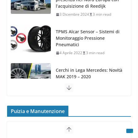
TPMS Alcar Sensor – Sistemi di
Monitoraggio Pressione
Pneumatici
4 Aprile 2022
3 min read
Cerchi in Lega Mercedes: Novità
MAK 2019 – 2020
16 Settembre 2019
1 min read
Cerchi in Lega Volvo: Nuovi
MAK FIVESTAR (2019)
24 Luglio 2019
1 min read
Cerchi in lega grandi: quando
peggiorano davvero comfort,
Puizia e Manutenzione
Arexons: nuova gamma Pulizia
frenata e handling
Cruscotti con Tecnologia ad
8 Aprile 2026
7 min read
Azoto
26 Marzo 2025
2 min read