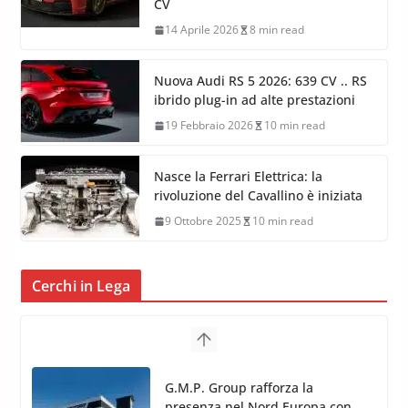
CV
14 Aprile 2026
8 min read
Nuova Audi RS 5 2026: 639 CV .. RS
ibrido plug-in ad alte prestazioni
19 Febbraio 2026
10 min read
Nasce la Ferrari Elettrica: la
rivoluzione del Cavallino è iniziata
9 Ottobre 2025
10 min read
Cerchi in Lega
G.M.P. Group rafforza la
presenza nel Nord Europa con
l’acquisizione di Reedijk
3 Dicembre 2024
3 min read