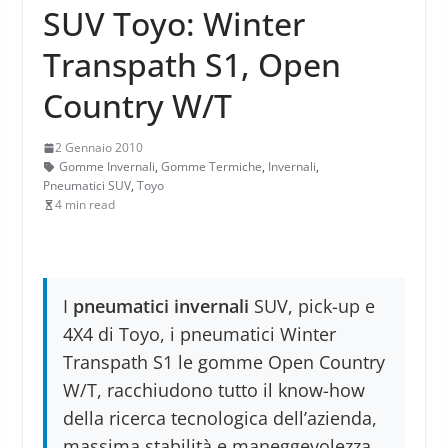
SUV Toyo: Winter
Transpath S1, Open
Country W/T
2 Gennaio 2010
Gomme Invernali
,
Gomme Termiche
,
Invernali
,
Pneumatici SUV
,
Toyo
4 min read
I
pneumatici invernali
SUV, pick-up e
4X4 di Toyo, i pneumatici Winter
Transpath S1 le gomme Open Country
W/T, racchiudono tutto il know-how
della ricerca tecnologica dell’azienda,
massima stabilità e maneggevolezza