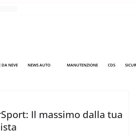
nce
co da
 il
KO3: più
rsche
 DA NEVE
NEWS AUTO
MANUTENZIONE
CDS
SICU
nuti al
o nei
Sport: Il massimo dalla tua
ista