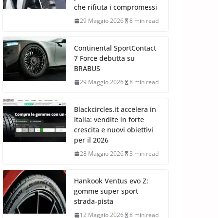
che rifiuta i compromessi
29 Maggio 2026
8 min read
Continental SportContact
7 Force debutta su
BRABUS
29 Maggio 2026
8 min read
Blackcircles.it accelera in
Italia: vendite in forte
crescita e nuovi obiettivi
per il 2026
28 Maggio 2026
3 min read
Hankook Ventus evo Z:
gomme super sport
strada-pista
12 Maggio 2026
8 min read