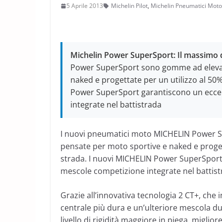
5 Aprile 2013
Michelin Pilot
,
Michelin Pneumatici Moto
Michelin Power SuperSport: Il massimo 
Power SuperSport sono gomme ad eleva
naked e progettate per un utilizzo al 50%
Power SuperSport garantiscono un eccel
integrate nel battistrada
I nuovi pneumatici moto MICHELIN Power 
pensate per moto sportive e naked e progett
strada. I nuovi MICHELIN Power SuperSport 
mescole competizione integrate nel battist
Grazie all’innovativa tecnologia 2 CT+, che
centrale più dura e un’ulteriore mescola du
livello di rigidità maggiore in piega, miglior