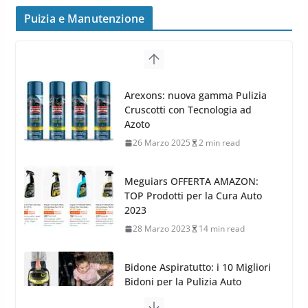
frenata e handling
Puizia e Manutenzione
8 Aprile 2026
7 min read
G.M.P. Group rafforza la
presenza nel Nord Europa con
Meguiars OFFERTA AMAZON:
l’acquisizione di Reedijk
TOP Prodotti per la Cura Auto
3 Dicembre 2024
3 min read
2023
28 Marzo 2023
14 min read
Bidone Aspiratutto: i 10 Migliori
Bidoni per la Pulizia Auto
6 Maggio 2022
3 min read
MTM PF22.2: La Migliore Foam
Gun per la tua Idropulitrice?
5 Maggio 2022
2 min read