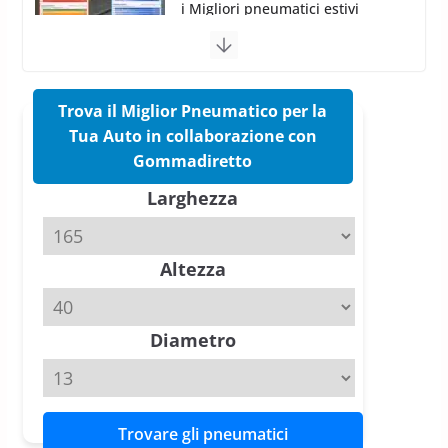
Pirelli Cinturato 2026: due
vittorie nei test europei
confermano il salto tecnico del
nuovo estivo premium
16 Marzo 2026
6 min read
Trova il Miglior Pneumatico per la
Tua Auto in collaborazione con
Pirelli P Zero Trofeo RS: per
Gommadiretto
Tyre Reviews è la gomma semi-
Larghezza
slick da battere
20 Aprile 2026
4 min read
Altezza
Michelin Pilot Sport 4 S – Test
su Range Rover Sport D350 HST
11 Aprile 2026
15 min read
Diametro
Trovare gli pneumatici