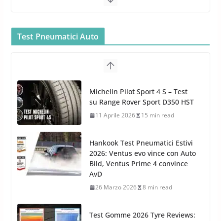
Bullock entra nel mondo della
cura dell’Auto: la nuova linea
Car Care
Test Pneumatici Auto
26 Marzo 2025
2 min read
Arexons: nuova gamma Pulizia
Cruscotti con Tecnologia ad
Hankook Test Pneumatici Estivi
Azoto
2026: Ventus evo vince con Auto
26 Marzo 2025
2 min read
Bild, Ventus Prime 4 convince
AvD
26 Marzo 2026
8 min read
Test Gomme 2026 Tyre Reviews:
i Migliori pneumatici estivi
sportivi a confronto
17 Marzo 2026
5 min read