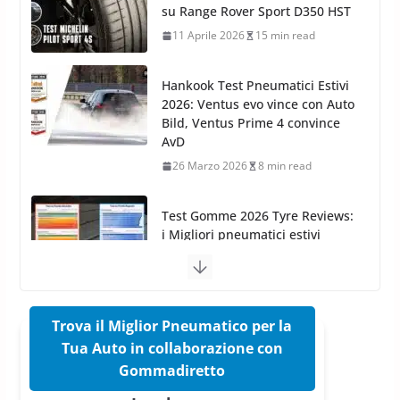
2026: Ventus evo vince con Auto
26 Marzo 2025
2 min read
Bild, Ventus Prime 4 convince
AvD
26 Marzo 2026
8 min read
Test Gomme 2026 Tyre Reviews:
i Migliori pneumatici estivi
sportivi a confronto
17 Marzo 2026
5 min read
Pirelli Cinturato 2026: due
vittorie nei test europei
confermano il salto tecnico del
nuovo estivo premium
16 Marzo 2026
6 min read
Trova il Miglior Pneumatico per la
Tua Auto in collaborazione con
Pirelli P Zero Trofeo RS: per
Gommadiretto
Tyre Reviews è la gomma semi-