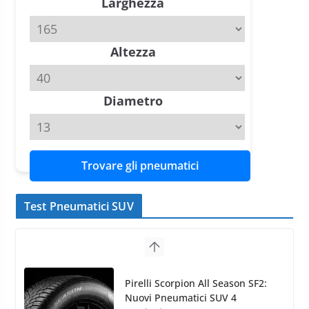
Larghezza
slick da battere
20 Aprile 2026
4 min read
Altezza
Michelin Pilot Sport 4 S – Test
su Range Rover Sport D350 HST
11 Aprile 2026
15 min read
Diametro
Trovare gli pneumatici
Test Pneumatici SUV
Nokian WR SUV 3: il 1°
pneumatico invernale al mondo