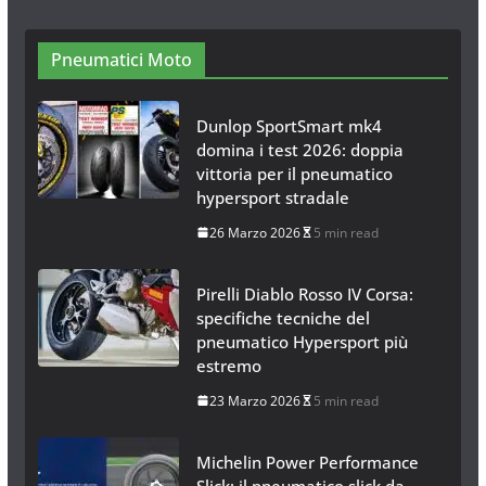
Catene da Neve Online
26 Gennaio 2017
1 min read
Pneumatici Moto
Dunlop SportSmart mk4
domina i test 2026: doppia
vittoria per il pneumatico
hypersport stradale
26 Marzo 2026
5 min read
Pirelli Diablo Rosso IV Corsa:
specifiche tecniche del
pneumatico Hypersport più
estremo
23 Marzo 2026
5 min read
Michelin Power Performance
Slick: il pneumatico slick da