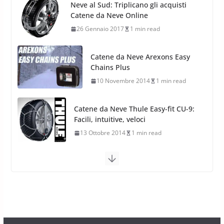
Catene da Neve Arexons Easy
Stagioni 2022
Chains Plus
17 Febbraio 2022
6 min read
10 Novembre 2014
1 min read
Catene da Neve Thule Easy-fit CU-9:
Facili, intuitive, veloci
13 Ottobre 2014
1 min read
Calze da Neve Arexocks by
Arexons
26 Ottobre 2013
1 min read
Calze da Neve per Auto 2025:
Omologazione e Migliori
Modelli Omologati per l’Italia
28 Ottobre 2025
4 min read
Neve al Sud: Triplicano gli acquisti