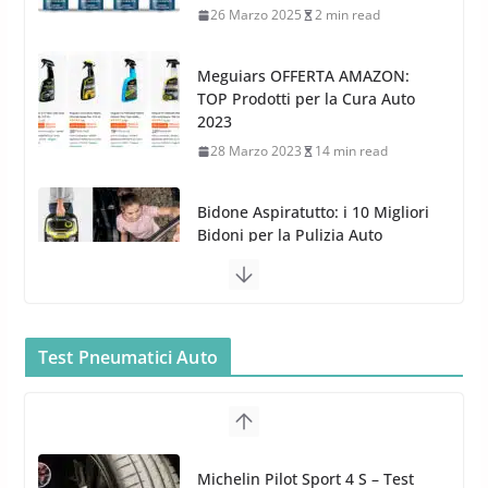
28 Marzo 2023
14 min read
Bidone Aspiratutto: i 10 Migliori
Bidoni per la Pulizia Auto
6 Maggio 2022
3 min read
MTM PF22.2: La Migliore Foam
Gun per la tua Idropulitrice?
5 Maggio 2022
2 min read
Bullock entra nel mondo della
cura dell’Auto: la nuova linea
Car Care
Test Pneumatici Auto
26 Marzo 2025
2 min read
Arexons: nuova gamma Pulizia
Cruscotti con Tecnologia ad
Hankook Test Pneumatici Estivi
Azoto