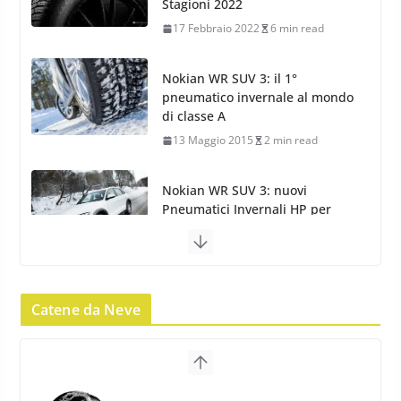
di classe A
13 Maggio 2015
2 min read
Nokian WR SUV 3: nuovi
Pneumatici Invernali HP per
condizioni invernali difficili
23 Aprile 2013
9 min read
Yokohama Geolandar G073: nuovi pneumatici
invernali SUV
22 Novembre 2012
2 min read
Pirelli Scorpion Winter 2: Nuovi
Pneumatici Invernali SUV 2022
Catene da Neve
17 Febbraio 2022
6 min read
Pirelli Scorpion All Season SF2:
Nuovi Pneumatici SUV 4