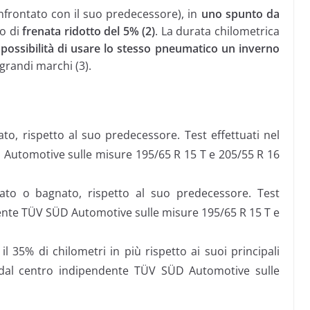
nfrontato con il suo predecessore), in
uno spunto da
io di
frenata ridotto del 5% (2)
. La durata chilometrica
a
possibilità di usare lo stesso pneumatico un inverno
 grandi marchi (3).
to, rispetto al suo predecessore. Test effettuati nel
Automotive sulle misure 195/65 R 15 T e 205/55 R 16
iato o bagnato, rispetto al suo predecessore. Test
dente TÜV SÜD Automotive sulle misure 195/65 R 15 T e
l 35% di chilometri in più rispetto ai suoi principali
0 dal centro indipendente TÜV SÜD Automotive sulle