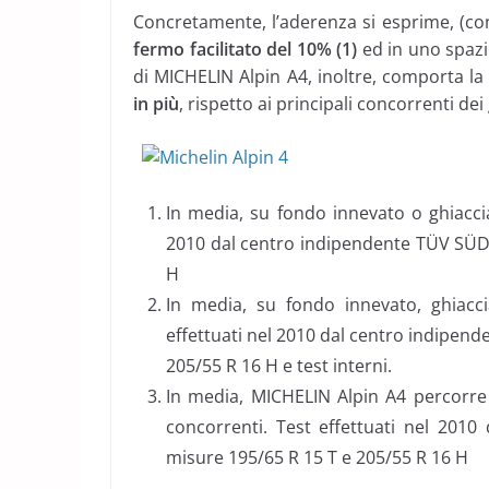
Concretamente, l’aderenza si esprime, (co
fermo facilitato del 10% (1)
ed in uno spaz
di MICHELIN Alpin A4, inoltre, comporta l
in più
, rispetto ai principali concorrenti dei
In media, su fondo innevato o ghiaccia
2010 dal centro indipendente TÜV SÜD 
H
In media, su fondo innevato, ghiacc
effettuati nel 2010 dal centro indipen
205/55 R 16 H e test interni.
In media, MICHELIN Alpin A4 percorre i
concorrenti. Test effettuati nel 201
misure 195/65 R 15 T e 205/55 R 16 H