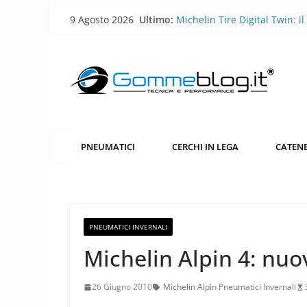
Skip
9 Agosto 2026
Ultimo:
Michelin Tire Digital Twin: il
to
pneumatico diventa smart
Michelin Pilot Sport Endura
content
2026: a Le Mans il pneumati
corsa diventa laboratorio per
futuro
BFGoodrich All-Terrain T/A 
robusto, più versatile
Pirelli P Zero Trofeo RS: il
pneumatico che porta la Po
PNEUMATICI
CERCHI IN LEGA
CATENE
Taycan Turbo GT sotto i 7 mi
Nürburgring
Pirelli porta l’acciaio riciclat
pneumatici
PNEUMATICI INVERNALI
Michelin Alpin 4: nuo
26 Giugno 2010
Michelin Alpin Pneumatici Invernali