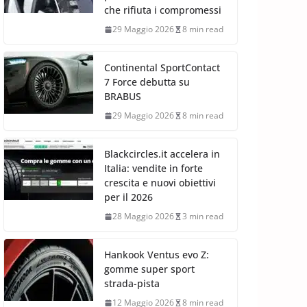
che rifiuta i compromessi
29 Maggio 2026
8 min read
Continental SportContact
7 Force debutta su
BRABUS
29 Maggio 2026
8 min read
Blackcircles.it accelera in
Italia: vendite in forte
crescita e nuovi obiettivi
per il 2026
28 Maggio 2026
3 min read
Hankook Ventus evo Z:
gomme super sport
strada-pista
12 Maggio 2026
8 min read