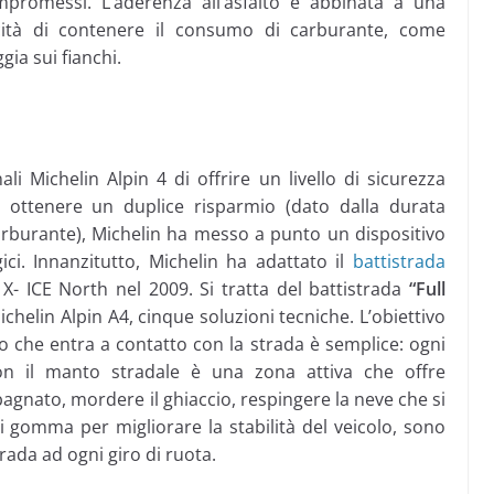
romessi. L’aderenza all’asfalto è abbinata a una
cità di contenere il consumo di carburante, come
ia sui fianchi.
li Michelin Alpin 4 di offrire un livello di sicurezza
 ottenere un duplice risparmio (dato dalla durata
arburante), Michelin ha messo a punto un dispositivo
ici. Innanzitutto, Michelin ha adattato il
battistrada
X- ICE North nel 2009. Si tratta del battistrada
“Full
ichelin Alpin A4, cinque soluzioni tecniche. L’obiettivo
 che entra a contatto con la strada è semplice: ogni
 il manto stradale è una zona attiva che offre
bagnato, mordere il ghiaccio, respingere la neve che si
i di gomma per migliorare la stabilità del veicolo, sono
trada ad ogni giro di ruota.