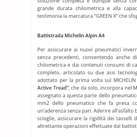
soluzione completa e dunque senza comp
grande durata chilometrica e alla capa
testimonia la marcatura “GREEN X” che sfogg
Battistrada Michelin Alpin A4
Per assicurare ai nuovi pneumatici inverna
senza precedenti, consentendo anche di
chilometrica e dai contenuti consumi di c
completo, articolato su due assi tecnolog
adottato per la prima volta sul MICHELIN 
Active Tread”
, che da solo, incorpora nel M
assegnato a questa parte dello pneumatico
mm2 dello pneumatico che fa presa con
un’aderenza senza pari. Aderire all’asfalto 
scioglie, assicurare la rigidità dei tassell
altrettante operazioni effettuate dal battis