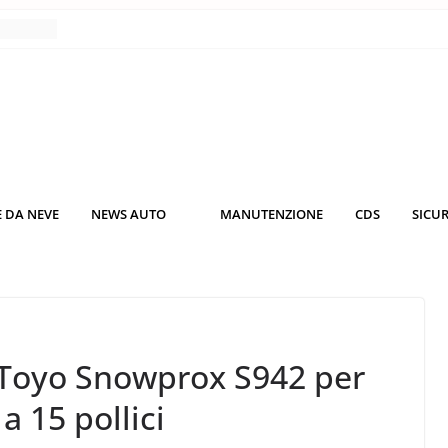
nce
co da
 il
KO3: più
rsche
 DA NEVE
NEWS AUTO
MANUTENZIONE
CDS
SICU
nuti al
o nei
 Toyo Snowprox S942 per
a 15 pollici