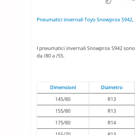
Pneumatici invernali Toyo Snowprox S942, 
I pneumatici invernali Snowprox S942 sono di
da /80 a /55.
Dimensioni
Diametro
145/80
R13
155/80
R13
175/80
R14
155/70
R13