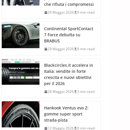
che rifiuta i compromessi
29 Maggio 2026
8 min read
Continental SportContact
7 Force debutta su
BRABUS
29 Maggio 2026
8 min read
Blackcircles.it accelera in
Italia: vendite in forte
crescita e nuovi obiettivi
per il 2026
28 Maggio 2026
3 min read
Hankook Ventus evo Z:
gomme super sport
strada-pista
12 Maggio 2026
8 min read