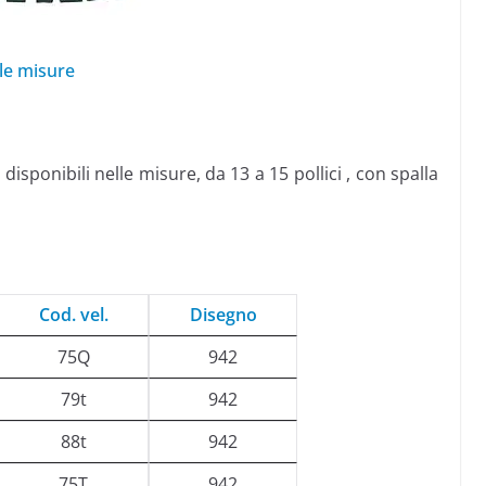
le misure
sponibili nelle misure, da 13 a 15 pollici , con spalla
Cod. vel.
Disegno
75Q
942
79t
942
88t
942
75T
942