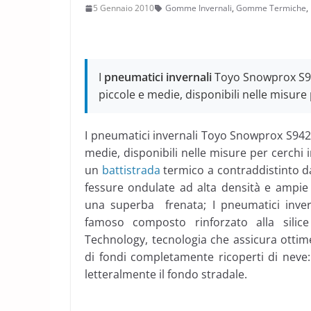
5 Gennaio 2010
Gomme Invernali
,
Gomme Termiche
,
I
pneumatici invernali
Toyo Snowprox S9
piccole e medie, disponibili nelle misure p
I pneumatici invernali Toyo Snowprox S94
medie, disponibili nelle misure per cerchi in
un
battistrada
termico a contraddistinto da
fessure ondulate ad alta densità e ampie f
una superba frenata; I pneumatici inver
famoso composto rinforzato alla silic
Technology, tecnologia che assicura otti
di fondi completamente ricoperti di ne
letteralmente il fondo stradale.