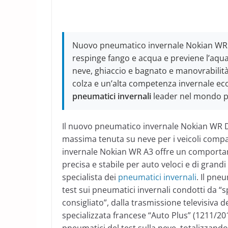
Nuovo pneumatico invernale Nokian WR: s
respinge fango e acqua e previene l’aqu
neve, ghiaccio e bagnato e manovrabilità
colza e un’alta competenza invernale eco
pneumatici invernali
leader nel mondo più
Il nuovo pneumatico invernale Nokian WR D
massima tenuta su neve per i veicoli compa
invernale Nokian WR A3 offre un comportam
precisa e stabile per auto veloci e di grand
specialista dei
pneumatici invernali
. Il pne
test sui pneumatici invernali condotti da “
consigliato”, dalla trasmissione televisiva d
specializzata francese “Auto Plus” (1211/2011)