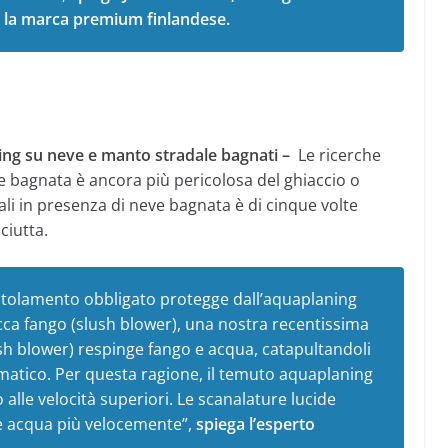
, la marca premium finlandese.
ning su neve e manto stradale bagnati –
Le ricerche
e bagnata è ancora più pericolosa del ghiaccio o
tali in presenza di neve bagnata è di cinque volte
ciutta.
otolamento obbligato protegge dall’aquaplaning
cca fango (slush blower), una nostra recentissima
ush blower) respinge fango e acqua, catapultandoli
matico. Per questa ragione, il temuto aquaplaning
alle velocità superiori. Le scanalature lucide
e acqua più velocemente”,
spiega l’esperto