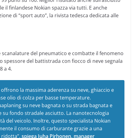
99 punti su 100. Miglior risultato anche sull’asciutto
le il finlandese Nokian spazza via tutti. E anche
azione di “sport auto”, la rivista tedesca dedicata alle
le scanalature del pneumatico e combatte il fenomeno
lo spessore del battistrada con fiocco di neve segnala
8 a 4.
i offrono la massima aderenza su neve, ghiaccio e
se olio di colza per basse temperature.
uaplaning su neve bagnata o su strada bagnata e
su fondo stradale asciutto. La nanotecnologia
ità del veicolo. Inoltre, questo specialista Nokian
mente il consumo di carburante grazie a una
ridotta”,
spiega Juha Pirhonen, manager