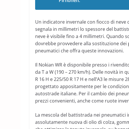
Pirhonen.
Un indicatore invernale con fiocco di nev
segnala in millimetri lo spessore del battis
neve è visibile fino a 4 millimetri. Quando 
dovrebbe provvedere alla sostituzione dei 
pneumatici che offra queste innovazioni.
Il Nokian WR è disponibile presso i rivenditor
da T a W (190 – 270 km/h). Delle novità in 
R 16 H e 225/50 R 17 H e nell’A3 le misure
progettato appositamente per le condizioni m
autostrade italiane. Per il cambio dei pneuma
prezzi convenienti, anche come ruote inver
La mescola del battistrada nei pneumatici 
assolutamente nuova di olio di colza, gom