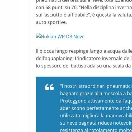
pneumatici del test sulla neve, totalizzando 
con 68 punti su 70. “Nella disciplina inverna
sull’asciutto è affidabile”, è questa la valut
auto sportive.
Il blocca fango respinge fango e acqua dal
dell’aquaplaning. L’indicatore invernale del
lo spessore del battistrada su una scala da 
“I nostri straordinari pneumatic
bagnato grazie alla mescola a ba
Proteggono attivamente dall’aq
aderiscono perfettamente anche 
utilizzata migliora la manovrabil
su neve bagnata riduce notevol
resistenza al rotolamento molto 