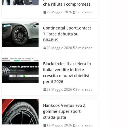
che rifiuta i compromessi
29 Maggio 2026
8 min read
Continental SportContact
7 Force debutta su
BRABUS
29 Maggio 2026
8 min read
Blackcircles.it accelera in
Italia: vendite in forte
crescita e nuovi obiettivi
per il 2026
28 Maggio 2026
3 min read
Hankook Ventus evo Z:
gomme super sport
strada-pista
12 Maggio 2026
8 min read