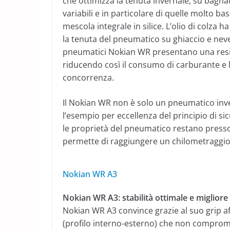
che ottimizza la tenuta invernale, su bagna
variabili e in particolare di quelle molto bas
mescola integrale in silice. L’olio di colza 
la tenuta del pneumatico su ghiaccio e neve. 
pneumatici Nokian WR presentano una res
riducendo così il consumo di carburante e l
concorrenza.
Il Nokian WR non è solo un pneumatico inve
l’esempio per eccellenza del principio di si
le proprietà del pneumatico restano presso
permette di raggiungere un chilometraggio
Nokian WR A3
Nokian WR A3:
stabilità ottimale e miglior
Nokian WR A3 convince grazie al suo grip af
(profilo interno-esterno) che non compromet