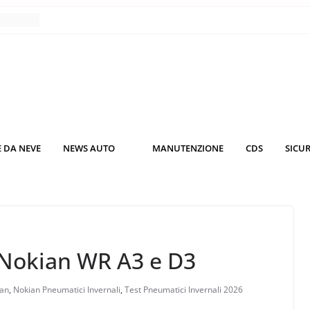
nce
co da
 il
KO3: più
rsche
 DA NEVE
NEWS AUTO
MANUTENZIONE
CDS
SICU
nuti al
o nei
 Nokian WR A3 e D3
an
,
Nokian Pneumatici Invernali
,
Test Pneumatici Invernali 2026