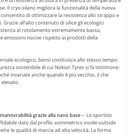
to e la resistenza all’usura in presenza di temperature
se. Il cryo-silano migliora la funzionalità della nuova
ha consentito di ottimizzare la resistenza allo strappo e
Grazie all’alto contenuto di silice gli ecologici
istenza al rotolamento estremamente bassa,
e emissioni nocive rispetto ai prodotti della
rnale ecologico, bensì costituisce allo stesso tempo
curezza sostenibile di cui Nokian Tyres si fa testimone:
ché invariate anche quando è più vecchio, il che
 elevato.
e manovrabilità grazie alla nano base –
Lo sportivo
fidabile dato dal profilo asimmetrico inside-outside
te le qualità di marcia ad alta velocità. La forma