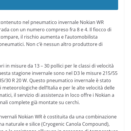
e contenuto nel pneumatico invernale Nokian WR
trada con un numero compreso fra 8 e 4. Il fiocco di
scompare, il rischio aumenta e l’automobilista
pneumatici. Non c’è nessun altro produttore di
i in misure da 13 – 30 pollici per le classi di velocità
questa stagione invernale sono nel D3 le misure 215/55
 285/30 R 20 W. Questo pneumatico invernale è stato
eteorologiche dell’Italia e per le alte velocità delle
tici, il servizio di assistenza in loco offre i Nokian a
nali complete già montate su cerchi.
invernali Nokian WR è costituita da una combinazione
ma naturale e silice (Cryogenic Canola Compound),