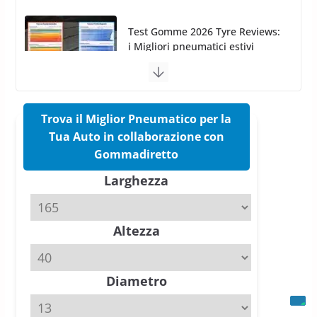
17 Marzo 2026
5 min read
Pirelli Cinturato 2026: due
vittorie nei test europei
confermano il salto tecnico del
nuovo estivo premium
16 Marzo 2026
6 min read
Trova il Miglior Pneumatico per la
Tua Auto in collaborazione con
Pirelli P Zero Trofeo RS: per
Gommadiretto
Tyre Reviews è la gomma semi-
Larghezza
slick da battere
20 Aprile 2026
4 min read
Altezza
Michelin Pilot Sport 4 S – Test
su Range Rover Sport D350 HST
11 Aprile 2026
15 min read
Diametro