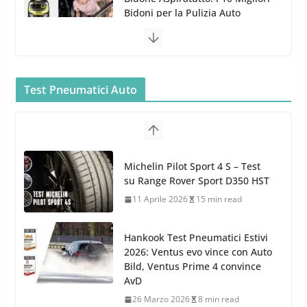
5 Maggio 2022
2 min read
Bullock entra nel mondo della
cura dell’Auto: la nuova linea
Car Care
Test Pneumatici Auto
26 Marzo 2025
2 min read
Arexons: nuova gamma Pulizia
Cruscotti con Tecnologia ad
Hankook Test Pneumatici Estivi
Azoto
2026: Ventus evo vince con Auto
26 Marzo 2025
2 min read
Bild, Ventus Prime 4 convince
AvD
26 Marzo 2026
8 min read
Test Gomme 2026 Tyre Reviews:
i Migliori pneumatici estivi
sportivi a confronto