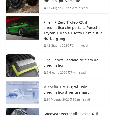
robusto, più versatile
12 Giugno 2026
2 min read
Pirelli P Zero Trofeo RS: il
pneumatico che porta la Porsche
Taycan Turbo GT sotto i 7 minuti al
Nürburgring
12 Giugno 2026
3 min read
Pirelli porta l’acciaio riciclato nei
pneumatici
5 Giugno 2026
7 min read
Michelin Tire Digital Twin: il
pneumatico diventa smart
29 Maggio 2026
10 min read
Goodyear Vector All Season 4: il