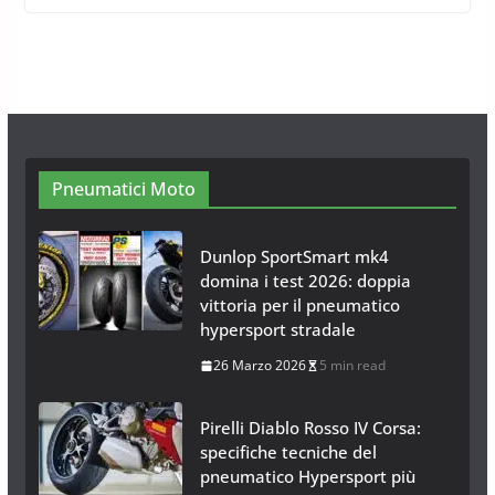
Arexons
26 Ottobre 2013
1 min read
Calze da Neve per Auto 2025:
Omologazione e Migliori
Modelli Omologati per l’Italia
28 Ottobre 2025
4 min read
Pneumatici Moto
Dunlop SportSmart mk4
domina i test 2026: doppia
vittoria per il pneumatico
hypersport stradale
26 Marzo 2026
5 min read
Pirelli Diablo Rosso IV Corsa:
specifiche tecniche del
pneumatico Hypersport più