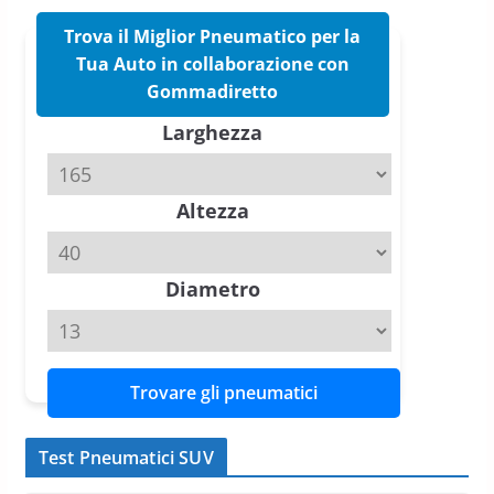
Trova il Miglior Pneumatico per la
Pirelli Cinturato 2026: due
vittorie nei test europei
Tua Auto in collaborazione con
confermano il salto tecnico del
Gommadiretto
nuovo estivo premium
Larghezza
16 Marzo 2026
6 min read
Pirelli P Zero Trofeo RS: per
Altezza
Tyre Reviews è la gomma semi-
slick da battere
20 Aprile 2026
4 min read
Diametro
Trovare gli pneumatici
Test Pneumatici SUV