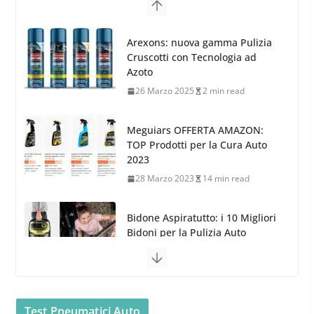
Cerchi in lega grandi: quando
peggiorano davvero comfort,
Arexons: nuova gamma Pulizia
frenata e handling
Cruscotti con Tecnologia ad
8 Aprile 2026
7 min read
Azoto
26 Marzo 2025
2 min read
Meguiars OFFERTA AMAZON:
TOP Prodotti per la Cura Auto
2023
28 Marzo 2023
14 min read
Bidone Aspiratutto: i 10 Migliori
Bidoni per la Pulizia Auto
6 Maggio 2022
3 min read
MTM PF22.2: La Migliore Foam
Gun per la tua Idropulitrice?
Test Pneumatici Auto