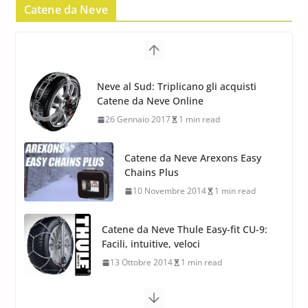
Catene da Neve
Yokohama Geolandar G073: nuovi
pneumatici invernali SUV
22 Novembre 2012
2 min read
Neve al Sud: Triplicano gli acquisti
Catene da Neve Online
Pirelli Scorpion Winter 2: Nuovi
26 Gennaio 2017
1 min read
Pneumatici Invernali SUV 2022
17 Febbraio 2022
6 min read
Catene da Neve Arexons Easy
Chains Plus
10 Novembre 2014
1 min read
Catene da Neve Thule Easy-fit CU-9:
Facili, intuitive, veloci
13 Ottobre 2014
1 min read
Calze da Neve Arexocks by