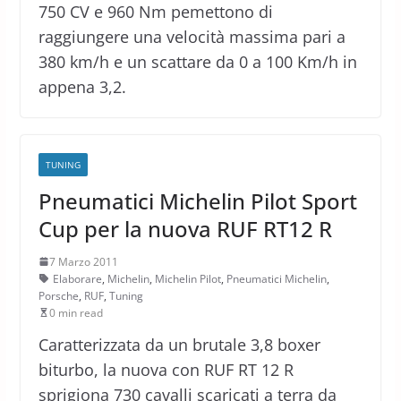
750 CV e 960 Nm pemettono di
raggiungere una velocità massima pari a
380 km/h e un scattare da 0 a 100 Km/h in
appena 3,2.
TUNING
Pneumatici Michelin Pilot Sport
Cup per la nuova RUF RT12 R
7 Marzo 2011
Elaborare
,
Michelin
,
Michelin Pilot
,
Pneumatici Michelin
,
Porsche
,
RUF
,
Tuning
0 min read
Caratterizzata da un brutale 3,8 boxer
biturbo, la nuova con RUF RT 12 R
sprigiona 730 cavalli scaricati a terra da