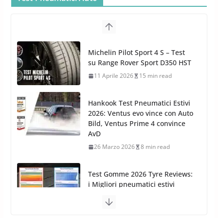
5 Maggio 2022
2 min read
Bullock entra nel mondo della
cura dell’Auto: la nuova linea
Michelin Pilot Sport 4 S – Test
Car Care
su Range Rover Sport D350 HST
26 Marzo 2025
2 min read
11 Aprile 2026
15 min read
Hankook Test Pneumatici Estivi
2026: Ventus evo vince con Auto
Bild, Ventus Prime 4 convince
AvD
26 Marzo 2026
8 min read
Test Gomme 2026 Tyre Reviews:
i Migliori pneumatici estivi
sportivi a confronto
17 Marzo 2026
5 min read