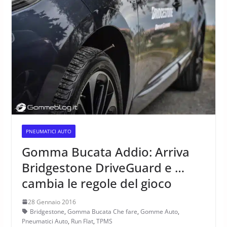
PNEUMATICI AUTO
Gomma Bucata Addio: Arriva
Bridgestone DriveGuard e …
cambia le regole del gioco
28 Gennaio 2016
Bridgestone
,
Gomma Bucata Che fare
,
Gomme Auto
,
Pneumatici Auto
,
Run Flat
,
TPMS