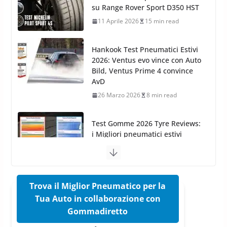
26 Marzo 2025
2 min read
Arexons: nuova gamma Pulizia
Cruscotti con Tecnologia ad
Hankook Test Pneumatici Estivi
Azoto
2026: Ventus evo vince con Auto
26 Marzo 2025
2 min read
Bild, Ventus Prime 4 convince
AvD
26 Marzo 2026
8 min read
Test Gomme 2026 Tyre Reviews:
i Migliori pneumatici estivi
sportivi a confronto
17 Marzo 2026
5 min read
Pirelli Cinturato 2026: due
vittorie nei test europei
confermano il salto tecnico del
nuovo estivo premium