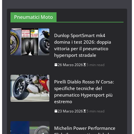
Modelli Omologati per l’Italia
28 Ottobre 2025
4 min read
Neve al Sud: Triplicano gli acquisti
Catene da Neve Online
26 Gennaio 2017
1 min read
Pneumatici Moto
Dunlop SportSmart mk4
domina i test 2026: doppia
vittoria per il pneumatico
hypersport stradale
26 Marzo 2026
5 min read
Pirelli Diablo Rosso IV Corsa:
specifiche tecniche del
pneumatico Hypersport più
estremo