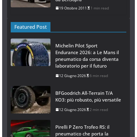
30 Marzo 2012
2 min read
Lamborghini Gallardo,
pacchetto aerodinamico creato
da BenSopra
19 Ottobre 2011
1 min read
Featured Post
Michelin Pilot Sport
Endurance 2026: a Le Mans il
pneumatico da corsa diventa
laboratorio per il futuro
12 Giugno 2026
6 min read
BFGoodrich All-Terrain T/A
KO3: più robusto, più versatile