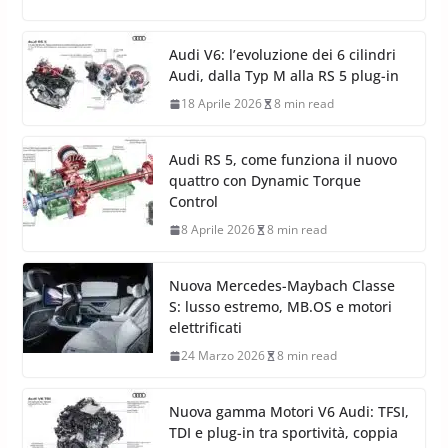
29 Aprile 2026
6 min read
Il nuovo Pack Performance porta su Giulia e Stelvio
sospensioni elettroniche SDC, CDC, interni sportivi e
audio Harman Kardon da 900 W.
Audi V6: l’evoluzione dei 6 cilindri
Audi, dalla Typ M alla RS 5 plug-in
18 Aprile 2026
8 min read
Audi RS 5, come funziona il nuovo
quattro con Dynamic Torque
Control
8 Aprile 2026
8 min read
Nuova Mercedes-Maybach Classe
S: lusso estremo, MB.OS e motori
elettrificati