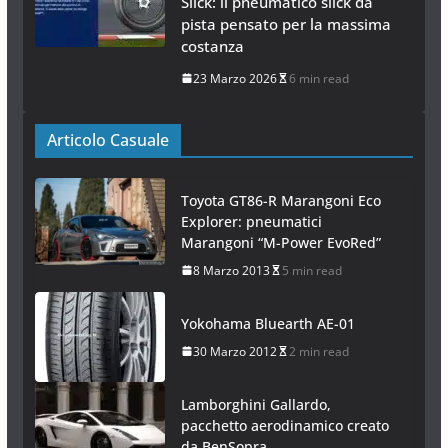
23 Marzo 2026
5 min read
Michelin Power Performance
Slick: il pneumatico slick da
pista pensato per la massima
costanza
23 Marzo 2026
6 min read
Articolo Casuale
Toyota GT86-R Marangoni Eco
Explorer: pneumatici
Marangoni “M-Power EvoRed”
8 Marzo 2013
5 min read
Yokohama Bluearth AE-01