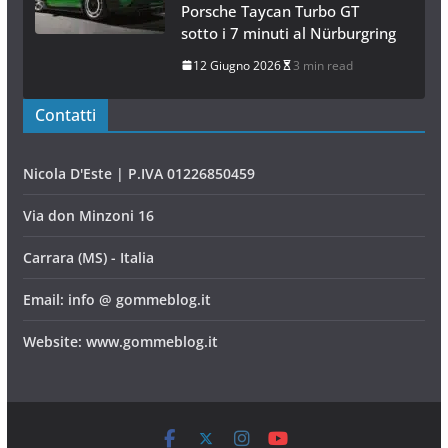
12 Giugno 2026
2 min read
Pirelli P Zero Trofeo RS: il
pneumatico che porta la
Porsche Taycan Turbo GT
sotto i 7 minuti al Nürburgring
12 Giugno 2026
3 min read
Contatti
Nicola D'Este | P.IVA 01226850459
Via don Minzoni 16
Carrara (MS) - Italia
Email: info @ gommeblog.it
Website: www.gommeblog.it