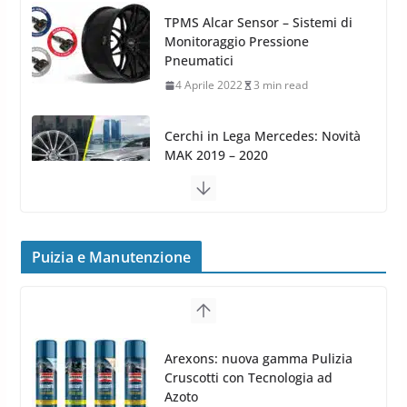
Monitoraggio Pressione
Pneumatici
4 Aprile 2022
3 min read
Cerchi in Lega Mercedes: Novità
MAK 2019 – 2020
16 Settembre 2019
1 min read
Cerchi in Lega Volvo: Nuovi
MAK FIVESTAR (2019)
24 Luglio 2019
1 min read
Cerchi in lega grandi: quando
peggiorano davvero comfort,
frenata e handling
Puizia e Manutenzione
8 Aprile 2026
7 min read