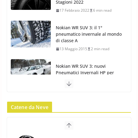
Nokian WR SUV 3: il 1°
pneumatico invernale al mondo
di classe A
13 Maggio 2015
2 min read
Nokian WR SUV 3: nuovi
Pneumatici Invernali HP per
condizioni invernali difficili
23 Aprile 2013
9 min read
Yokohama Geolandar G073: nuovi pneumatici
invernali SUV
22 Novembre 2012
2 min read
Pirelli Scorpion Winter 2: Nuovi
Pneumatici Invernali SUV 2022
Catene da Neve