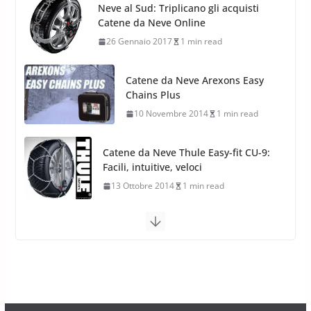
17 Febbraio 2022
6 min read
Pirelli Scorpion All Season SF2:
Nuovi Pneumatici SUV 4
Catene da Neve Arexons Easy
Stagioni 2022
Chains Plus
17 Febbraio 2022
6 min read
10 Novembre 2014
1 min read
Catene da Neve Thule Easy-fit CU-9:
Facili, intuitive, veloci
13 Ottobre 2014
1 min read
Calze da Neve Arexocks by
Arexons
26 Ottobre 2013
1 min read
Calze da Neve per Auto 2025:
Omologazione e Migliori