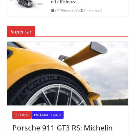
24 Marzo 2026
8 min read
Nuova gamma Motori V6 Audi: TFSI,
TDI e plug-in tra sportività, coppia
ed efficienza
24 Marzo 2026
7 min read
Supercar