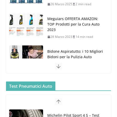
G.M.P. Group rafforza la
presenza nel Nord Europa con
Meguiars OFFERTA AMAZON:
l’acquisizione di Reedijk
TOP Prodotti per la Cura Auto
3 Dicembre 2024
3 min read
2023
28 Marzo 2023
14 min read
Bidone Aspiratutto: i 10 Migliori
Bidoni per la Pulizia Auto
6 Maggio 2022
3 min read
MTM PF22.2: La Migliore Foam
Gun per la tua Idropulitrice?
5 Maggio 2022
2 min read
Bullock entra nel mondo della
cura dell’Auto: la nuova linea
Car Care
Test Pneumatici Auto