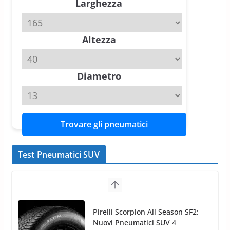
16 Marzo 2026
6 min read
Trova il Miglior Pneumatico per la
Tua Auto in collaborazione con
Pirelli P Zero Trofeo RS: per
Gommadiretto
Tyre Reviews è la gomma semi-
Larghezza
slick da battere
20 Aprile 2026
4 min read
Altezza
Michelin Pilot Sport 4 S – Test
su Range Rover Sport D350 HST
11 Aprile 2026
15 min read
Diametro
Trovare gli pneumatici
Test Pneumatici SUV