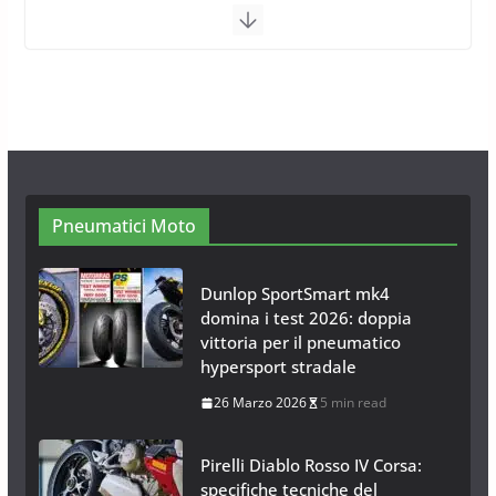
Calze da Neve per Auto 2025:
Omologazione e Migliori
Modelli Omologati per l’Italia
28 Ottobre 2025
4 min read
Neve al Sud: Triplicano gli acquisti
Catene da Neve Online
26 Gennaio 2017
1 min read
Pneumatici Moto
Dunlop SportSmart mk4
domina i test 2026: doppia
vittoria per il pneumatico
hypersport stradale
26 Marzo 2026
5 min read
Pirelli Diablo Rosso IV Corsa:
specifiche tecniche del