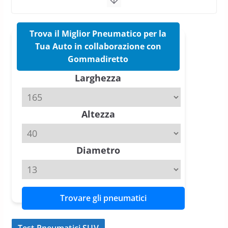
confermano il salto tecnico del
nuovo estivo premium
16 Marzo 2026
6 min read
Trova il Miglior Pneumatico per la
Tua Auto in collaborazione con
Pirelli P Zero Trofeo RS: per
Gommadiretto
Tyre Reviews è la gomma semi-
Larghezza
slick da battere
20 Aprile 2026
4 min read
Altezza
Michelin Pilot Sport 4 S – Test
su Range Rover Sport D350 HST
11 Aprile 2026
15 min read
Diametro
Trovare gli pneumatici