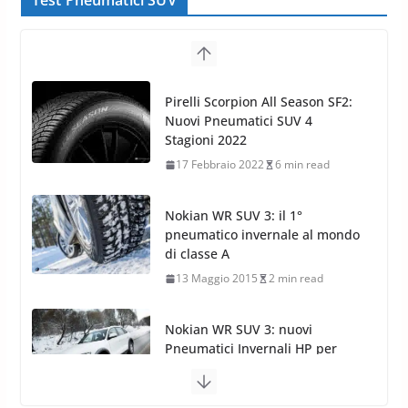
Test Pneumatici SUV
Nokian WR SUV 3: il 1°
pneumatico invernale al mondo
di classe A
13 Maggio 2015
2 min read
Nokian WR SUV 3: nuovi
Pneumatici Invernali HP per
condizioni invernali difficili
23 Aprile 2013
9 min read
Yokohama Geolandar G073: nuovi pneumatici
invernali SUV
22 Novembre 2012
2 min read