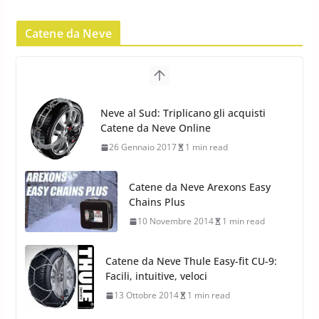
Pirelli Scorpion Winter 2: Nuovi
Pneumatici Invernali SUV 2022
Catene da Neve
17 Febbraio 2022
6 min read
Pirelli Scorpion All Season SF2:
Nuovi Pneumatici SUV 4
Catene da Neve Arexons Easy
Stagioni 2022
Chains Plus
17 Febbraio 2022
6 min read
10 Novembre 2014
1 min read
Catene da Neve Thule Easy-fit CU-9:
Facili, intuitive, veloci
13 Ottobre 2014
1 min read
Calze da Neve Arexocks by
Arexons
26 Ottobre 2013
1 min read