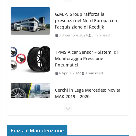
TPMS Alcar Sensor – Sistemi di
Monitoraggio Pressione
Pneumatici
4 Aprile 2022
3 min read
Cerchi in Lega Mercedes: Novità
MAK 2019 – 2020
16 Settembre 2019
1 min read
Cerchi in Lega Volvo: Nuovi
MAK FIVESTAR (2019)
24 Luglio 2019
1 min read
Cerchi in lega grandi: quando
peggiorano davvero comfort,
frenata e handling
Puizia e Manutenzione