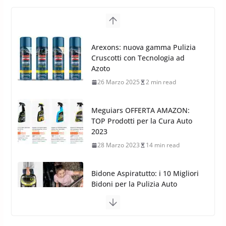
8 Aprile 2026
7 min read
G.M.P. Group rafforza la
presenza nel Nord Europa con
Meguiars OFFERTA AMAZON:
l’acquisizione di Reedijk
TOP Prodotti per la Cura Auto
3 Dicembre 2024
3 min read
2023
28 Marzo 2023
14 min read
Bidone Aspiratutto: i 10 Migliori
Bidoni per la Pulizia Auto
6 Maggio 2022
3 min read
MTM PF22.2: La Migliore Foam
Gun per la tua Idropulitrice?
5 Maggio 2022
2 min read
Bullock entra nel mondo della
cura dell’Auto: la nuova linea