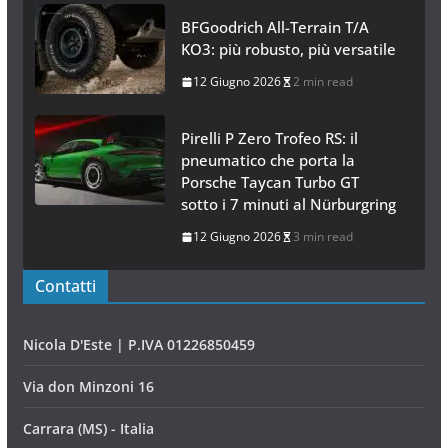
BFGoodrich All-Terrain T/A
KO3: più robusto, più versatile
12 Giugno 2026
2 min read
Pirelli P Zero Trofeo RS: il
pneumatico che porta la
Porsche Taycan Turbo GT
sotto i 7 minuti al Nürburgring
12 Giugno 2026
3 min read
Contatti
Nicola D'Este | P.IVA 01226850459
Via don Minzoni 16
Carrara (MS) - Italia