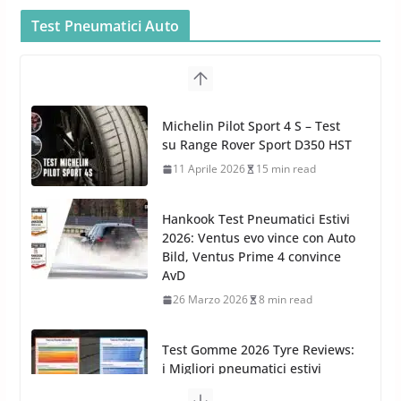
Car Care
Test Pneumatici Auto
26 Marzo 2025
2 min read
Arexons: nuova gamma Pulizia
Cruscotti con Tecnologia ad
Hankook Test Pneumatici Estivi
Azoto
2026: Ventus evo vince con Auto
26 Marzo 2025
2 min read
Bild, Ventus Prime 4 convince
AvD
26 Marzo 2026
8 min read
Test Gomme 2026 Tyre Reviews:
i Migliori pneumatici estivi
sportivi a confronto
17 Marzo 2026
5 min read
Pirelli Cinturato 2026: due
vittorie nei test europei