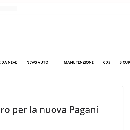
nce
co da
 il
KO3: più
rsche
 DA NEVE
NEWS AUTO
MANUTENZIONE
CDS
SICU
nuti al
o nei
ero per la nuova Pagani