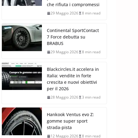
che rifiuta i compromessi
29 Maggio 2026
8 min read
Continental SportContact
7 Force debutta su
BRABUS
29 Maggio 2026
8 min read
Blackcircles.it accelera in
Italia: vendite in forte
crescita e nuovi obiettivi
per il 2026
28 Maggio 2026
3 min read
Hankook Ventus evo Z:
gomme super sport
strada-pista
12 Maggio 2026
8 min read