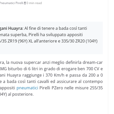
Pneumatici Pirelli
0 min read
agani Huayra
: Al fine di tenere a bada così tanti
nata superba, Pirelli ha sviluppato appositi
/35 ZR19 (96Y) XL all’anteriore e 335/30 ZR20 (104Y)
ra, la nuova supercar anzi meglio definirla dream-car
MG biturbo di 6 litri in grado di erogare ben 700 CV e
ni Huayra raggiunge i 370 Km/h e passa da 200 a 0
e a bada così tanti cavalli ed assicurare al contempo
 appositi
pneumatici
Pirelli PZero nelle misure 255/35
04Y) al posteriore.