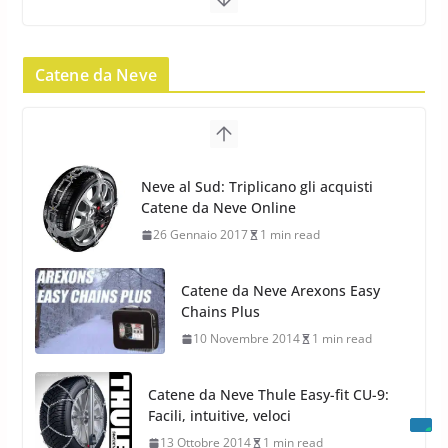
Pirelli Scorpion Winter 2: Nuovi
Pneumatici Invernali SUV 2022
Catene da Neve
17 Febbraio 2022
6 min read
Pirelli Scorpion All Season SF2:
Nuovi Pneumatici SUV 4
Catene da Neve Arexons Easy
Stagioni 2022
Chains Plus
17 Febbraio 2022
6 min read
10 Novembre 2014
1 min read
Catene da Neve Thule Easy-fit CU-9:
Facili, intuitive, veloci
13 Ottobre 2014
1 min read
Calze da Neve Arexocks by
Arexons
26 Ottobre 2013
1 min read