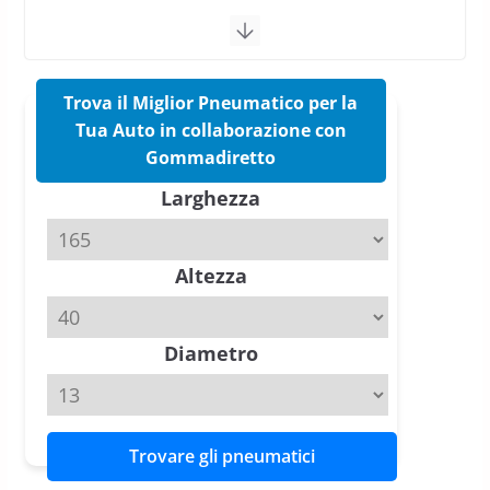
vittorie nei test europei
confermano il salto tecnico del
nuovo estivo premium
16 Marzo 2026
6 min read
Trova il Miglior Pneumatico per la
Tua Auto in collaborazione con
Pirelli P Zero Trofeo RS: per
Gommadiretto
Tyre Reviews è la gomma semi-
Larghezza
slick da battere
20 Aprile 2026
4 min read
Altezza
Michelin Pilot Sport 4 S – Test
su Range Rover Sport D350 HST
11 Aprile 2026
15 min read
Diametro
Trovare gli pneumatici