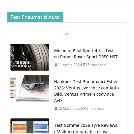
Bullock entra nel mondo della
cura dell’Auto: la nuova linea
Car Care
Test Pneumatici Auto
26 Marzo 2025
2 min read
Arexons: nuova gamma Pulizia
Cruscotti con Tecnologia ad
Hankook Test Pneumatici Estivi
Azoto
2026: Ventus evo vince con Auto
26 Marzo 2025
2 min read
Bild, Ventus Prime 4 convince
AvD
26 Marzo 2026
8 min read
Test Gomme 2026 Tyre Reviews:
i Migliori pneumatici estivi
sportivi a confronto
17 Marzo 2026
5 min read
Pirelli Cinturato 2026: due