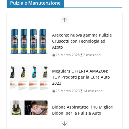
frenata e handling
Puizia e Manutenzione
8 Aprile 2026
7 min read
G.M.P. Group rafforza la
presenza nel Nord Europa con
Meguiars OFFERTA AMAZON:
l’acquisizione di Reedijk
TOP Prodotti per la Cura Auto
3 Dicembre 2024
3 min read
2023
28 Marzo 2023
14 min read
Bidone Aspiratutto: i 10 Migliori
Bidoni per la Pulizia Auto
6 Maggio 2022
3 min read
MTM PF22.2: La Migliore Foam
Gun per la tua Idropulitrice?
5 Maggio 2022
2 min read