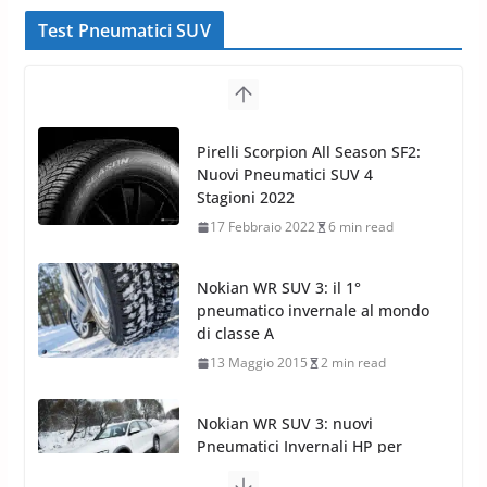
Test Pneumatici SUV
Nokian WR SUV 3: il 1°
pneumatico invernale al mondo
di classe A
13 Maggio 2015
2 min read
Nokian WR SUV 3: nuovi
Pneumatici Invernali HP per
condizioni invernali difficili
23 Aprile 2013
9 min read
Yokohama Geolandar G073: nuovi pneumatici
invernali SUV
22 Novembre 2012
2 min read