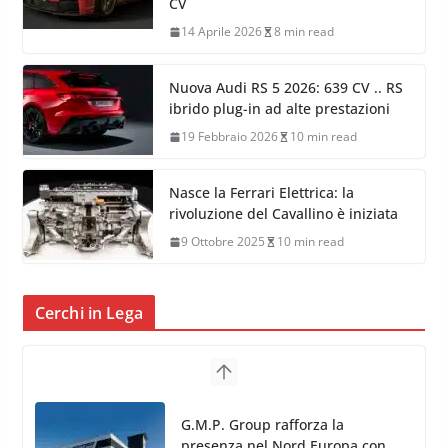
CV
14 Aprile 2026
8 min read
Nuova Audi RS 5 2026: 639 CV .. RS
ibrido plug-in ad alte prestazioni
19 Febbraio 2026
10 min read
Nasce la Ferrari Elettrica: la
rivoluzione del Cavallino è iniziata
9 Ottobre 2025
10 min read
Cerchi in Lega
G.M.P. Group rafforza la
presenza nel Nord Europa con
l’acquisizione di Reedijk
3 Dicembre 2024
3 min read