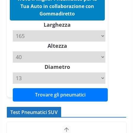
nuovo estivo premium
Tua Auto in collaborazione con
16 Marzo 2026
6 min read
Gommadiretto
Larghezza
Pirelli P Zero Trofeo RS: per
Tyre Reviews è la gomma semi-
slick da battere
Altezza
20 Aprile 2026
4 min read
Diametro
Trovare gli pneumatici
Test Pneumatici SUV
Pirelli Scorpion All Season SF2: