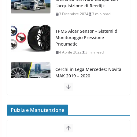
TPMS Alcar Sensor – Sistemi di
Monitoraggio Pressione
Pneumatici
4 Aprile 2022
3 min read
Cerchi in Lega Mercedes: Novità
MAK 2019 – 2020
16 Settembre 2019
1 min read
Cerchi in Lega Volvo: Nuovi
MAK FIVESTAR (2019)
24 Luglio 2019
1 min read
Puizia e Manutenzione
Cerchi in lega grandi: quando
peggiorano davvero comfort,
Arexons: nuova gamma Pulizia
frenata e handling
Cruscotti con Tecnologia ad