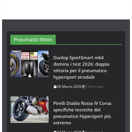
Calze da Neve per Auto 2025:
Omologazione e Migliori
Modelli Omologati per l’Italia
28 Ottobre 2025
4 min read
Pneumatici Moto
Dunlop SportSmart mk4
domina i test 2026: doppia
vittoria per il pneumatico
hypersport stradale
26 Marzo 2026
5 min read
Pirelli Diablo Rosso IV Corsa:
specifiche tecniche del
pneumatico Hypersport più
estremo