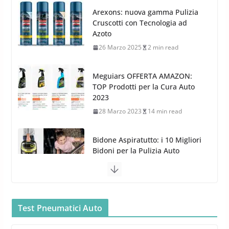
8 Aprile 2026
7 min read
Azoto
26 Marzo 2025
2 min read
Meguiars OFFERTA AMAZON:
TOP Prodotti per la Cura Auto
2023
28 Marzo 2023
14 min read
Bidone Aspiratutto: i 10 Migliori
Bidoni per la Pulizia Auto
6 Maggio 2022
3 min read
MTM PF22.2: La Migliore Foam
Gun per la tua Idropulitrice?
5 Maggio 2022
2 min read
Test Pneumatici Auto
Bullock entra nel mondo della