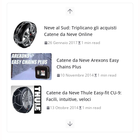
Neve al Sud: Triplicano gli acquisti
Catene da Neve Online
Pirelli Scorpion Winter 2: Nuovi
26 Gennaio 2017
1 min read
Pneumatici Invernali SUV 2022
17 Febbraio 2022
6 min read
Catene da Neve Arexons Easy
Chains Plus
10 Novembre 2014
1 min read
Catene da Neve Thule Easy-fit CU-9:
Facili, intuitive, veloci
13 Ottobre 2014
1 min read
Calze da Neve Arexocks by
Arexons
26 Ottobre 2013
1 min read