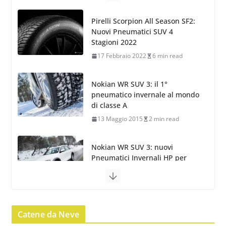
Nuovi Pneumatici SUV 4
Stagioni 2022
17 Febbraio 2022
6 min read
Nokian WR SUV 3: il 1°
pneumatico invernale al mondo
di classe A
13 Maggio 2015
2 min read
Nokian WR SUV 3: nuovi
Pneumatici Invernali HP per
condizioni invernali difficili
23 Aprile 2013
9 min read
Yokohama Geolandar G073: nuovi
pneumatici invernali SUV
Catene da Neve
22 Novembre 2012
2 min read