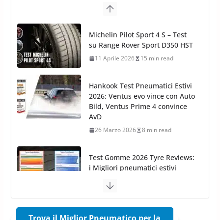
cura dell’Auto: la nuova linea
Michelin Pilot Sport 4 S – Test
Car Care
su Range Rover Sport D350 HST
26 Marzo 2025
2 min read
11 Aprile 2026
15 min read
Hankook Test Pneumatici Estivi
2026: Ventus evo vince con Auto
Bild, Ventus Prime 4 convince
AvD
26 Marzo 2026
8 min read
Test Gomme 2026 Tyre Reviews:
i Migliori pneumatici estivi
sportivi a confronto
17 Marzo 2026
5 min read
Pirelli Cinturato 2026: due
vittorie nei test europei
confermano il salto tecnico del
Trova il Miglior Pneumatico per la