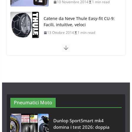
13 Ottobre 2014
1 min read
Calze da Neve Arexocks by
Arexons
26 Ottobre 2013
1 min read
Calze da Neve per Auto 2025:
Omologazione e Migliori
Modelli Omologati per l’Italia
28 Ottobre 2025
4 min read
Neve al Sud: Triplicano gli acquisti
Catene da Neve Online
26 Gennaio 2017
1 min read
Pneumatici Moto
Dunlop SportSmart mk4
domina i test 2026: doppia