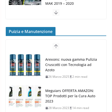
24 Luglio 2019
1 min read
Cerchi in lega grandi: quando
peggiorano davvero comfort,
frenata e handling
Puizia e Manutenzione
8 Aprile 2026
7 min read
G.M.P. Group rafforza la
presenza nel Nord Europa con
Meguiars OFFERTA AMAZON:
l’acquisizione di Reedijk
TOP Prodotti per la Cura Auto
3 Dicembre 2024
3 min read
2023
28 Marzo 2023
14 min read
Bidone Aspiratutto: i 10 Migliori
Bidoni per la Pulizia Auto
6 Maggio 2022
3 min read