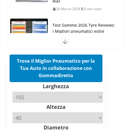
i Migliori pneumatici estivi
sportivi a confronto
17 Marzo 2026
5 min read
Pirelli Cinturato 2026: due
vittorie nei test europei
confermano il salto tecnico del
nuovo estivo premium
16 Marzo 2026
6 min read
Trova il Miglior Pneumatico per la
Tua Auto in collaborazione con
Pirelli P Zero Trofeo RS: per
Gommadiretto
Tyre Reviews è la gomma semi-
Larghezza
slick da battere
20 Aprile 2026
4 min read
Altezza
Michelin Pilot Sport 4 S – Test
su Range Rover Sport D350 HST
11 Aprile 2026
15 min read
Diametro