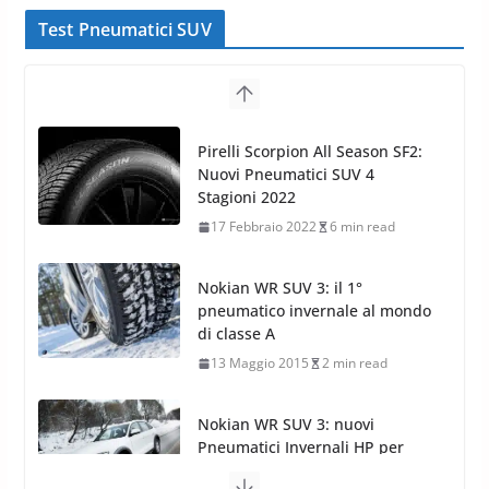
Test Pneumatici SUV
Nokian WR SUV 3: il 1°
pneumatico invernale al mondo
di classe A
13 Maggio 2015
2 min read
Nokian WR SUV 3: nuovi
Pneumatici Invernali HP per
condizioni invernali difficili
23 Aprile 2013
9 min read
Yokohama Geolandar G073: nuovi pneumatici
invernali SUV
22 Novembre 2012
2 min read