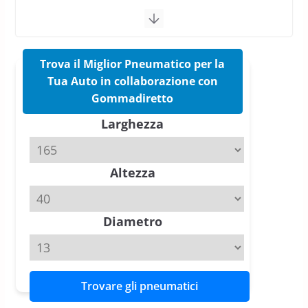
vittorie nei test europei
confermano il salto tecnico del
nuovo estivo premium
16 Marzo 2026
6 min read
Trova il Miglior Pneumatico per la
Tua Auto in collaborazione con
Pirelli P Zero Trofeo RS: per
Gommadiretto
Tyre Reviews è la gomma semi-
Larghezza
slick da battere
20 Aprile 2026
4 min read
Altezza
Michelin Pilot Sport 4 S – Test
su Range Rover Sport D350 HST
11 Aprile 2026
15 min read
Diametro
Trovare gli pneumatici