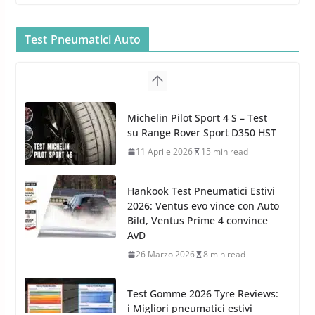
Bullock entra nel mondo della
cura dell’Auto: la nuova linea
Car Care
Test Pneumatici Auto
26 Marzo 2025
2 min read
Arexons: nuova gamma Pulizia
Cruscotti con Tecnologia ad
Hankook Test Pneumatici Estivi
Azoto
2026: Ventus evo vince con Auto
26 Marzo 2025
2 min read
Bild, Ventus Prime 4 convince
AvD
26 Marzo 2026
8 min read
Test Gomme 2026 Tyre Reviews:
i Migliori pneumatici estivi
sportivi a confronto
17 Marzo 2026
5 min read
Pirelli Cinturato 2026: due