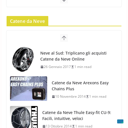
Pirelli Scorpion Winter 2: Nuovi
Pneumatici Invernali SUV 2022
Catene da Neve
17 Febbraio 2022
6 min read
Pirelli Scorpion All Season SF2:
Nuovi Pneumatici SUV 4
Catene da Neve Arexons Easy
Stagioni 2022
Chains Plus
17 Febbraio 2022
6 min read
10 Novembre 2014
1 min read
Catene da Neve Thule Easy-fit CU-9:
Facili, intuitive, veloci
13 Ottobre 2014
1 min read
Calze da Neve Arexocks by
Arexons
26 Ottobre 2013
1 min read