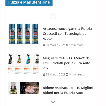
frenata e handling
Puizia e Manutenzione
8 Aprile 2026
7 min read
G.M.P. Group rafforza la
presenza nel Nord Europa con
Meguiars OFFERTA AMAZON:
l’acquisizione di Reedijk
TOP Prodotti per la Cura Auto
3 Dicembre 2024
3 min read
2023
28 Marzo 2023
14 min read
Bidone Aspiratutto: i 10 Migliori
Bidoni per la Pulizia Auto
6 Maggio 2022
3 min read
MTM PF22.2: La Migliore Foam
Gun per la tua Idropulitrice?
5 Maggio 2022
2 min read