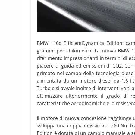
BMW 116d EfficientDynamics Edition: camp
grammi per chilometro. La nuova BMW 116
riferimento impressionanti in termini di e
piacere di guida ed emissioni di CO2. Co
primato nel campo della tecnologia diesel
alimentata da un motore diesel da 1,6 li
Turbo e si avvale inoltre di interventi volti
ottimizzare ulteriormente il grado di r
caratteristiche aerodinamiche e la resisten
Il motore di nuova concezione raggiunge u
sviluppa una coppia massima di 260 Nm tra
Edition è dotata di un cambio manuale a se