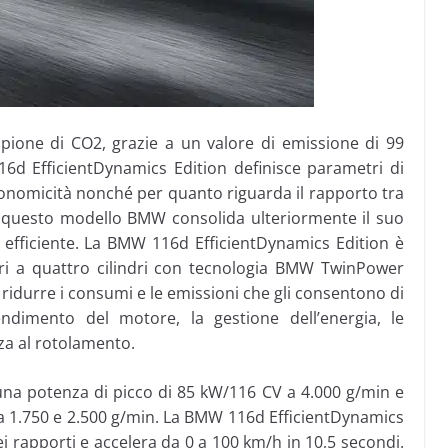
ione di CO2, grazie a un valore di emissione di 99
d EfficientDynamics Edition definisce parametri di
conomicità nonché per quanto riguarda il rapporto tra
n questo modello BMW consolida ulteriormente il suo
 efficiente. La BMW 116d EfficientDynamics Edition è
tri a quattro cilindri con tecnologia BMW TwinPower
 a ridurre i consumi e le emissioni che gli consentono di
endimento del motore, la gestione dell’energia, le
za al rotolamento.
na potenza di picco di 85 kW/116 CV a 4.000 g/min e
 1.750 e 2.500 g/min. La BMW 116d EfficientDynamics
i rapporti e accelera da 0 a 100 km/h in 10,5 secondi.