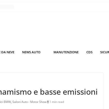
nce
co da
 il
KO3: più
rsche
 DA NEVE
NEWS AUTO
MANUTENZIONE
CDS
SICU
nuti al
o nei
amismo e basse emissioni
ici BMW
,
Saloni Auto - Motor Show
1 min read