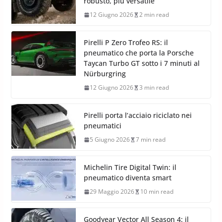
robusto, più versatile
12 Giugno 2026
2 min read
Pirelli P Zero Trofeo RS: il
pneumatico che porta la Porsche
Taycan Turbo GT sotto i 7 minuti al
Nürburgring
12 Giugno 2026
3 min read
Pirelli porta l’acciaio riciclato nei
pneumatici
5 Giugno 2026
7 min read
Michelin Tire Digital Twin: il
pneumatico diventa smart
29 Maggio 2026
10 min read
Goodyear Vector All Season 4: il