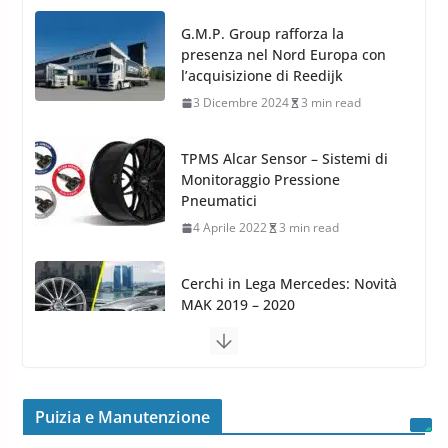
TPMS Alcar Sensor – Sistemi di
Monitoraggio Pressione
Pneumatici
4 Aprile 2022
3 min read
Cerchi in Lega Mercedes: Novità
MAK 2019 – 2020
16 Settembre 2019
1 min read
Cerchi in Lega Volvo: Nuovi
MAK FIVESTAR (2019)
24 Luglio 2019
1 min read
Cerchi in lega grandi: quando
peggiorano davvero comfort,
frenata e handling
Puizia e Manutenzione
8 Aprile 2026
7 min read