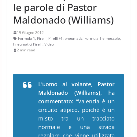
le parole di Pastor
Maldonado (Williams)
19 Giugno 2012
Formula 1
,
Pirelli
,
Pirelli F1: pneumatici Formula 1 e mescole
,
Pneumatici Pirelli
,
Video
2 min read
L’uomo al volante, Pastor
Maldonado (Williams), ha
commentato:
“Valenzia è un
circuito atipico, poichè è un
misto tra un tracciato
normale e una strada
regolare che viene utilizzata