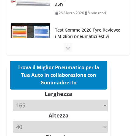
i Migliori pneumatici estivi
sportivi a confronto
17 Marzo 2026
5 min read
Pirelli Cinturato 2026: due
vittorie nei test europei
confermano il salto tecnico del
nuovo estivo premium
16 Marzo 2026
6 min read
Trova il Miglior Pneumatico per la
Tua Auto in collaborazione con
Pirelli P Zero Trofeo RS: per
Gommadiretto
Tyre Reviews è la gomma semi-
Larghezza
slick da battere
20 Aprile 2026
4 min read
Altezza
Michelin Pilot Sport 4 S – Test
su Range Rover Sport D350 HST
11 Aprile 2026
15 min read