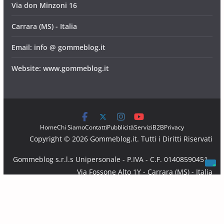
Via don Minzoni 16
Carrara (MS) - Italia
Email: info @ gommeblog.it
Website: www.gommeblog.it
Home
Chi Siamo
Contatti
Pubblicità
Servizi
B2B
Privacy
Copyright © 2026 Gommeblog.it. Tutti i Diritti Riservati
Gommeblog s.r.l.s Unipersonale - P.IVA - C.F. 01408590451 -
Via Fossone Alto 1Y - Carrara (MS) - Italia
Email: info @ gommeblog.it - Website: www.gommeblog.it