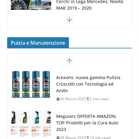
MAK FIVESTAR (2019)
24 Luglio 2019
1 min read
Cerchi in lega grandi: quando
peggiorano davvero comfort,
frenata e handling
Puizia e Manutenzione
8 Aprile 2026
7 min read
G.M.P. Group rafforza la
presenza nel Nord Europa con
Meguiars OFFERTA AMAZON:
l’acquisizione di Reedijk
TOP Prodotti per la Cura Auto
3 Dicembre 2024
3 min read
2023
28 Marzo 2023
14 min read
Bidone Aspiratutto: i 10 Migliori
Bidoni per la Pulizia Auto
6 Maggio 2022
3 min read