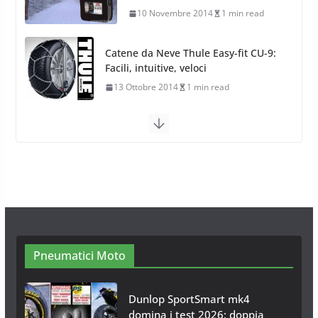
13 Ottobre 2014
1 min read
Calze da Neve Arexocks by
Arexons
26 Ottobre 2013
1 min read
Calze da Neve per Auto 2025:
Omologazione e Migliori
Modelli Omologati per l’Italia
28 Ottobre 2025
4 min read
Neve al Sud: Triplicano gli acquisti
Catene da Neve Online
26 Gennaio 2017
1 min read
Pneumatici Moto
Dunlop SportSmart mk4
domina i test 2026: doppia