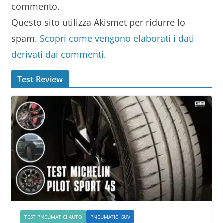
commento.
Questo sito utilizza Akismet per ridurre lo
spam.
Scopri come vengono elaborati i dati
derivati dai commenti
.
Test Review
TEST PNEUMATICI AUTO
PNEUMATICI SUV