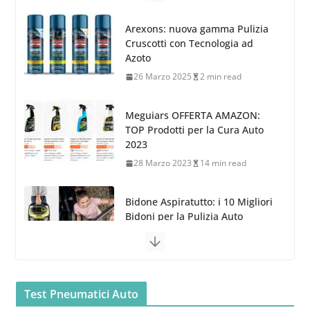
G.M.P. Group rafforza la
presenza nel Nord Europa con
Meguiars OFFERTA AMAZON:
l’acquisizione di Reedijk
TOP Prodotti per la Cura Auto
3 Dicembre 2024
3 min read
2023
28 Marzo 2023
14 min read
Bidone Aspiratutto: i 10 Migliori
Bidoni per la Pulizia Auto
6 Maggio 2022
3 min read
MTM PF22.2: La Migliore Foam
Gun per la tua Idropulitrice?
5 Maggio 2022
2 min read
Bullock entra nel mondo della
cura dell’Auto: la nuova linea
Car Care
Test Pneumatici Auto
26 Marzo 2025
2 min read