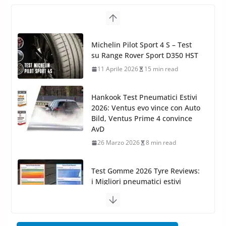
Arexons: nuova gamma Pulizia
Cruscotti con Tecnologia ad
Hankook Test Pneumatici Estivi
Azoto
2026: Ventus evo vince con Auto
26 Marzo 2025
2 min read
Bild, Ventus Prime 4 convince
AvD
26 Marzo 2026
8 min read
Test Gomme 2026 Tyre Reviews:
i Migliori pneumatici estivi
sportivi a confronto
17 Marzo 2026
5 min read
Pirelli Cinturato 2026: due
vittorie nei test europei
confermano il salto tecnico del
nuovo estivo premium