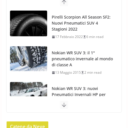
Nokian WR SUV 3: il 1°
pneumatico invernale al mondo
di classe A
13 Maggio 2015
2 min read
Nokian WR SUV 3: nuovi
Pneumatici Invernali HP per
condizioni invernali difficili
23 Aprile 2013
9 min read
Yokohama Geolandar G073: nuovi pneumatici
invernali SUV
22 Novembre 2012
2 min read
Pirelli Scorpion Winter 2: Nuovi
Pneumatici Invernali SUV 2022
Catene da Neve