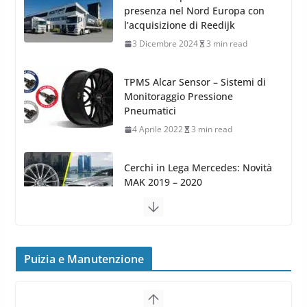
Monitoraggio Pressione
Pneumatici
4 Aprile 2022
3 min read
Cerchi in Lega Mercedes: Novità
MAK 2019 – 2020
16 Settembre 2019
1 min read
Cerchi in Lega Volvo: Nuovi
MAK FIVESTAR (2019)
24 Luglio 2019
1 min read
Cerchi in lega grandi: quando
peggiorano davvero comfort,
frenata e handling
Puizia e Manutenzione
8 Aprile 2026
7 min read