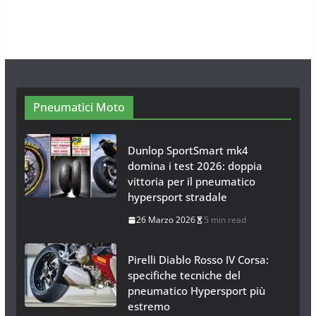
Modelli Omologati per l’Italia
28 Ottobre 2025
4 min read
Neve al Sud: Triplicano gli acquisti
Catene da Neve Online
26 Gennaio 2017
1 min read
Pneumatici Moto
Dunlop SportSmart mk4
domina i test 2026: doppia
vittoria per il pneumatico
hypersport stradale
26 Marzo 2026
5 min read
Pirelli Diablo Rosso IV Corsa:
specifiche tecniche del
pneumatico Hypersport più
estremo