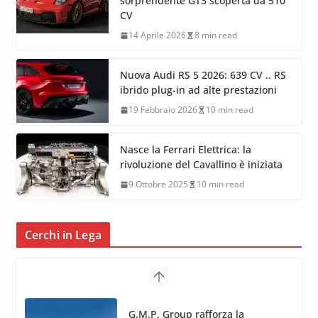
sorprendente GT3 scoperta da 510
CV
14 Aprile 2026
8 min read
Nuova Audi RS 5 2026: 639 CV .. RS
ibrido plug-in ad alte prestazioni
19 Febbraio 2026
10 min read
Nasce la Ferrari Elettrica: la
rivoluzione del Cavallino è iniziata
9 Ottobre 2025
10 min read
Cerchi in Lega
TPMS Alcar Sensor – Sistemi di