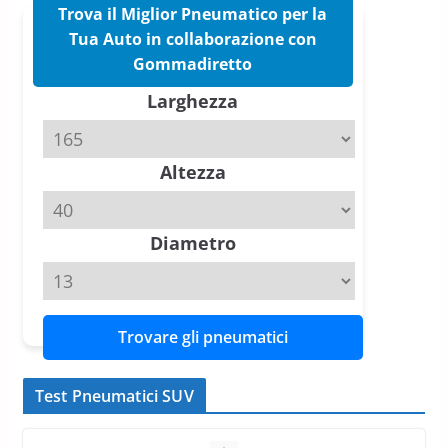
16 Marzo 2026
6 min read
Trova il Miglior Pneumatico per la
Tua Auto in collaborazione con
Pirelli P Zero Trofeo RS: per
Gommadiretto
Tyre Reviews è la gomma semi-
Larghezza
slick da battere
20 Aprile 2026
4 min read
Altezza
Michelin Pilot Sport 4 S – Test
su Range Rover Sport D350 HST
11 Aprile 2026
15 min read
Diametro
Trovare gli pneumatici
Test Pneumatici SUV