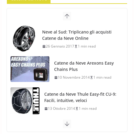
17 Febbraio 2022
6 min read
Pirelli Scorpion All Season SF2:
Nuovi Pneumatici SUV 4
Catene da Neve Arexons Easy
Stagioni 2022
Chains Plus
17 Febbraio 2022
6 min read
10 Novembre 2014
1 min read
Catene da Neve Thule Easy-fit CU-9:
Facili, intuitive, veloci
13 Ottobre 2014
1 min read
Calze da Neve Arexocks by
Arexons
26 Ottobre 2013
1 min read
Calze da Neve per Auto 2025:
Omologazione e Migliori