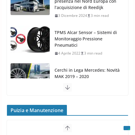
Monitoraggio Pressione
Pneumatici
4 Aprile 2022
3 min read
Cerchi in Lega Mercedes: Novità
MAK 2019 – 2020
16 Settembre 2019
1 min read
Cerchi in Lega Volvo: Nuovi
MAK FIVESTAR (2019)
24 Luglio 2019
1 min read
Cerchi in lega grandi: quando
peggiorano davvero comfort,
frenata e handling
Puizia e Manutenzione
8 Aprile 2026
7 min read
G.M.P. Group rafforza la