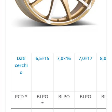
Dati
6,5×15
7,0×16
7,0×17
8,0×1
cerchi
o
PCD *
BLPO
BLPO
BLPO
BLP
*