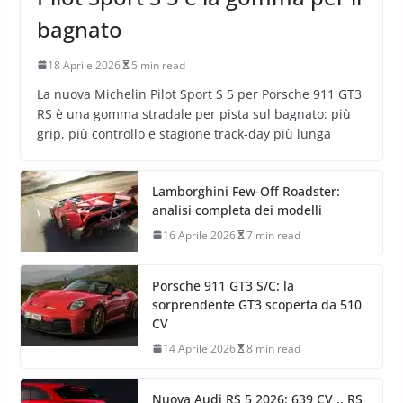
bagnato
18 Aprile 2026
5 min read
La nuova Michelin Pilot Sport S 5 per Porsche 911 GT3
RS è una gomma stradale per pista sul bagnato: più
grip, più controllo e stagione track-day più lunga
Lamborghini Few-Off Roadster:
analisi completa dei modelli
16 Aprile 2026
7 min read
Porsche 911 GT3 S/C: la
sorprendente GT3 scoperta da 510
CV
14 Aprile 2026
8 min read
Nuova Audi RS 5 2026: 639 CV .. RS