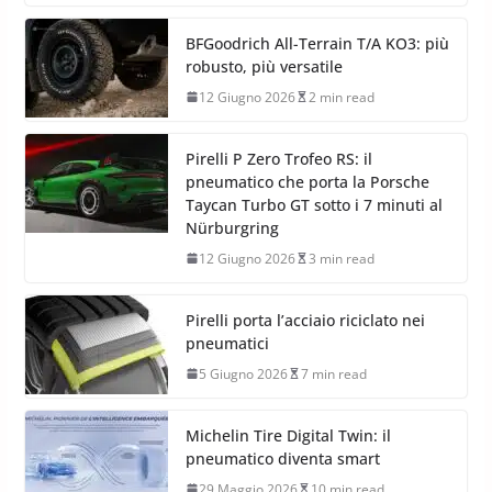
BFGoodrich All-Terrain T/A KO3: più
robusto, più versatile
12 Giugno 2026
2 min read
Pirelli P Zero Trofeo RS: il
pneumatico che porta la Porsche
Taycan Turbo GT sotto i 7 minuti al
Nürburgring
12 Giugno 2026
3 min read
Pirelli porta l’acciaio riciclato nei
pneumatici
5 Giugno 2026
7 min read
Michelin Tire Digital Twin: il
pneumatico diventa smart
29 Maggio 2026
10 min read