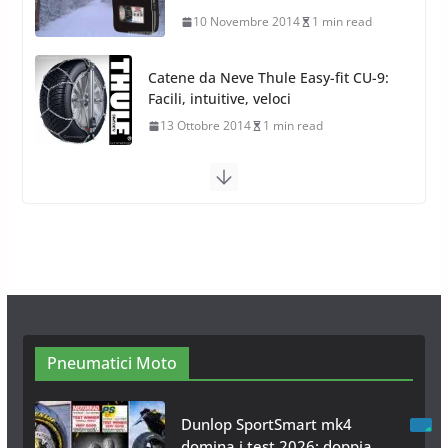
13 Ottobre 2014
1 min read
Calze da Neve Arexocks by
Arexons
26 Ottobre 2013
1 min read
Calze da Neve per Auto 2025:
Omologazione e Migliori
Modelli Omologati per l’Italia
28 Ottobre 2025
4 min read
Neve al Sud: Triplicano gli acquisti
Catene da Neve Online
26 Gennaio 2017
1 min read
Pneumatici Moto
Dunlop SportSmart mk4
domina i test 2026: doppia