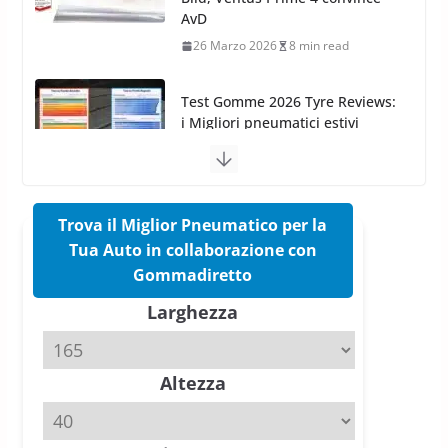
i Migliori pneumatici estivi
sportivi a confronto
17 Marzo 2026
5 min read
Pirelli Cinturato 2026: due
vittorie nei test europei
confermano il salto tecnico del
nuovo estivo premium
16 Marzo 2026
6 min read
Trova il Miglior Pneumatico per la
Tua Auto in collaborazione con
Pirelli P Zero Trofeo RS: per
Gommadiretto
Tyre Reviews è la gomma semi-
Larghezza
slick da battere
20 Aprile 2026
4 min read
Altezza
Michelin Pilot Sport 4 S – Test
su Range Rover Sport D350 HST
11 Aprile 2026
15 min read