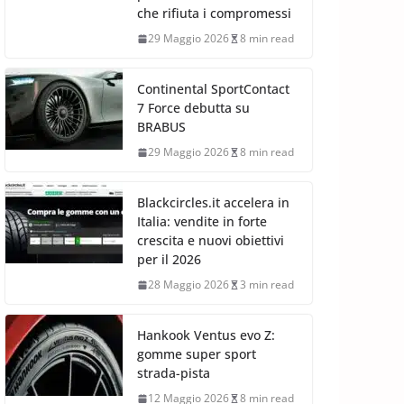
che rifiuta i compromessi
29 Maggio 2026
8 min read
Continental SportContact
7 Force debutta su
BRABUS
29 Maggio 2026
8 min read
Blackcircles.it accelera in
Italia: vendite in forte
crescita e nuovi obiettivi
per il 2026
28 Maggio 2026
3 min read
Hankook Ventus evo Z:
gomme super sport
strada-pista
12 Maggio 2026
8 min read