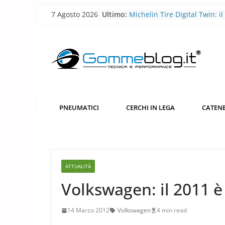
Skip
7 Agosto 2026
Ultimo:
Michelin Tire Digital Twin: il
to
pneumatico diventa smart
Michelin Pilot Sport Endura
content
2026: a Le Mans il pneumati
corsa diventa laboratorio per
futuro
BFGoodrich All-Terrain T/A 
robusto, più versatile
Pirelli P Zero Trofeo RS: il
pneumatico che porta la Po
PNEUMATICI
CERCHI IN LEGA
CATENE
Taycan Turbo GT sotto i 7 mi
Nürburgring
Pirelli porta l’acciaio riciclat
pneumatici
ATTUALITÀ
Volkswagen: il 2011 è
14 Marzo 2012
Volkswagen
4 min read