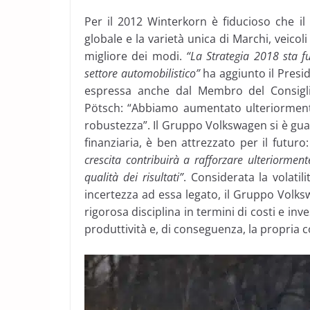
Per il 2012 Winterkorn è fiducioso che i
globale e la varietà unica di Marchi, veicol
migliore dei modi.
“La Strategia 2018 sta fu
settore automobilistico”
ha aggiunto il Presi
espressa anche dal Membro del Consigli
Pötsch: “Abbiamo aumentato ulteriormente
robustezza”. Il Gruppo Volkswagen si è guad
finanziaria, è ben attrezzato per il futuro
crescita contribuirà a rafforzare ulteriorme
qualità dei risultati”
. Considerata la volatil
incertezza ad essa legato, il Gruppo Volk
rigorosa disciplina in termini di costi e i
produttività e, di conseguenza, la propria co