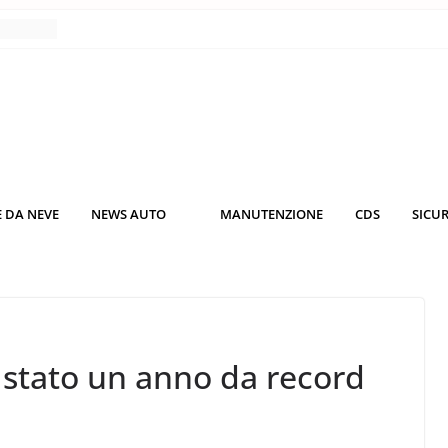
nce
co da
 il
KO3: più
rsche
 DA NEVE
NEWS AUTO
MANUTENZIONE
CDS
SICU
nuti al
o nei
 stato un anno da record