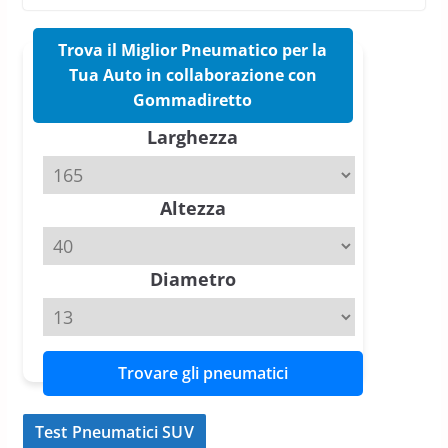
nuovo estivo premium
16 Marzo 2026
6 min read
Trova il Miglior Pneumatico per la
Tua Auto in collaborazione con
Pirelli P Zero Trofeo RS: per
Gommadiretto
Tyre Reviews è la gomma semi-
slick da battere
Larghezza
20 Aprile 2026
4 min read
Altezza
Michelin Pilot Sport 4 S – Test
su Range Rover Sport D350 HST
11 Aprile 2026
15 min read
Diametro
Trovare gli pneumatici
Test Pneumatici SUV