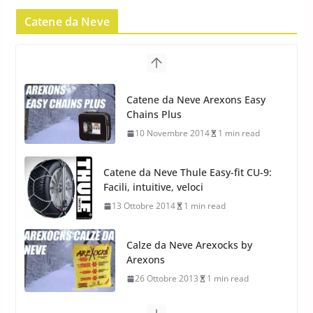
Pirelli Scorpion Winter 2: Nuovi
Pneumatici Invernali SUV 2022
Catene da Neve
17 Febbraio 2022
6 min read
Pirelli Scorpion All Season SF2:
Nuovi Pneumatici SUV 4
Catene da Neve Arexons Easy
Stagioni 2022
Chains Plus
17 Febbraio 2022
6 min read
10 Novembre 2014
1 min read
Catene da Neve Thule Easy-fit CU-9:
Facili, intuitive, veloci
13 Ottobre 2014
1 min read
Calze da Neve Arexocks by
Arexons
26 Ottobre 2013
1 min read