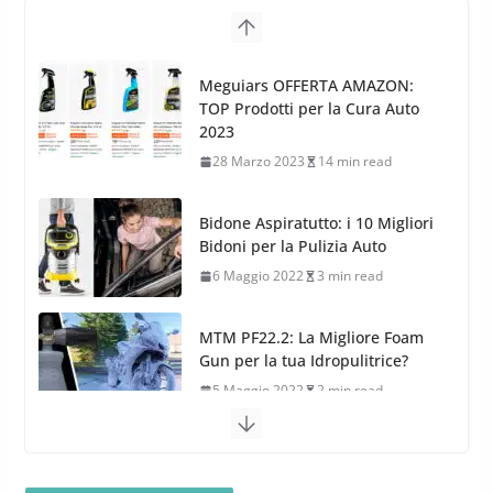
G.M.P. Group rafforza la
presenza nel Nord Europa con
Meguiars OFFERTA AMAZON:
l’acquisizione di Reedijk
TOP Prodotti per la Cura Auto
3 Dicembre 2024
3 min read
2023
28 Marzo 2023
14 min read
Bidone Aspiratutto: i 10 Migliori
Bidoni per la Pulizia Auto
6 Maggio 2022
3 min read
MTM PF22.2: La Migliore Foam
Gun per la tua Idropulitrice?
5 Maggio 2022
2 min read
Bullock entra nel mondo della
cura dell’Auto: la nuova linea