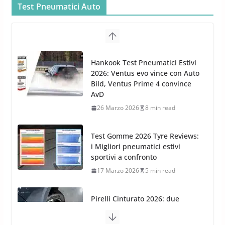
Car Care
Test Pneumatici Auto
26 Marzo 2025
2 min read
Arexons: nuova gamma Pulizia
Cruscotti con Tecnologia ad
Hankook Test Pneumatici Estivi
Azoto
2026: Ventus evo vince con Auto
26 Marzo 2025
2 min read
Bild, Ventus Prime 4 convince
AvD
26 Marzo 2026
8 min read
Test Gomme 2026 Tyre Reviews:
i Migliori pneumatici estivi
sportivi a confronto
17 Marzo 2026
5 min read
Pirelli Cinturato 2026: due
vittorie nei test europei
confermano il salto tecnico del