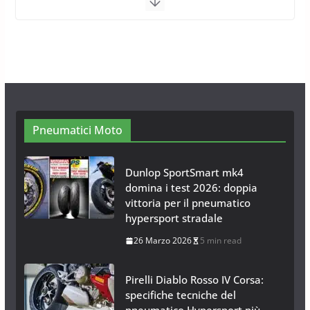
Calze da Neve per Auto 2025:
Omologazione e Migliori
Modelli Omologati per l’Italia
28 Ottobre 2025
4 min read
Neve al Sud: Triplicano gli
acquisti Catene da Neve Online
Pneumatici Moto
26 Gennaio 2017
1 min read
Dunlop SportSmart mk4
domina i test 2026: doppia
vittoria per il pneumatico
hypersport stradale
26 Marzo 2026
5 min read
Pirelli Diablo Rosso IV Corsa:
specifiche tecniche del