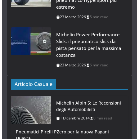
pneumatico Hypersport più
estremo
23 Marzo 2026
5 min read
Michelin Power Performance
Slick: il pneumatico slick da
pista pensato per la massima
costanza
23 Marzo 2026
6 min read
Articolo Casuale
Michelin Alpin 5: Le Recensioni
degli Automobilisti
1 Dicembre 2014
0 min read
Pneumatici Pirelli PZero per la nuova Pagani
Huayra