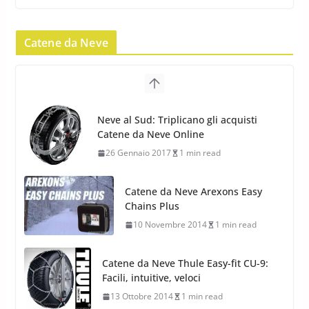
Pirelli Scorpion Winter 2: Nuovi
Pneumatici Invernali SUV 2022
Catene da Neve
17 Febbraio 2022
6 min read
Pirelli Scorpion All Season SF2:
Nuovi Pneumatici SUV 4
Catene da Neve Arexons Easy
Stagioni 2022
Chains Plus
17 Febbraio 2022
6 min read
10 Novembre 2014
1 min read
Catene da Neve Thule Easy-fit CU-9:
Facili, intuitive, veloci
13 Ottobre 2014
1 min read
Calze da Neve Arexocks by
Arexons
26 Ottobre 2013
1 min read