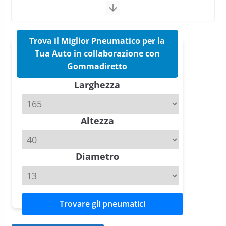
confermano il salto tecnico del
nuovo estivo premium
16 Marzo 2026
6 min read
Trova il Miglior Pneumatico per la
Tua Auto in collaborazione con
Pirelli P Zero Trofeo RS: per
Gommadiretto
Tyre Reviews è la gomma semi-
Larghezza
slick da battere
20 Aprile 2026
4 min read
Altezza
Michelin Pilot Sport 4 S – Test
su Range Rover Sport D350 HST
11 Aprile 2026
15 min read
Diametro
Trovare gli pneumatici