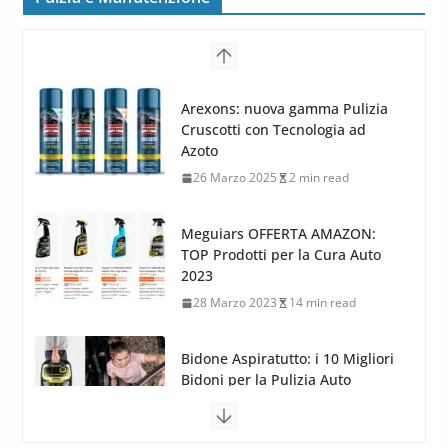
8 Aprile 2026
7 min read
G.M.P. Group rafforza la
presenza nel Nord Europa con
Meguiars OFFERTA AMAZON:
l’acquisizione di Reedijk
TOP Prodotti per la Cura Auto
3 Dicembre 2024
3 min read
2023
28 Marzo 2023
14 min read
Bidone Aspiratutto: i 10 Migliori
Bidoni per la Pulizia Auto
6 Maggio 2022
3 min read
MTM PF22.2: La Migliore Foam
Gun per la tua Idropulitrice?
5 Maggio 2022
2 min read
Bullock entra nel mondo della