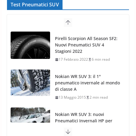
Test Pneumatici SUV
Nokian WR SUV 3: il 1°
pneumatico invernale al mondo
di classe A
13 Maggio 2015
2 min read
Nokian WR SUV 3: nuovi
Pneumatici Invernali HP per
condizioni invernali difficili
23 Aprile 2013
9 min read
Yokohama Geolandar G073: nuovi pneumatici
invernali SUV
22 Novembre 2012
2 min read