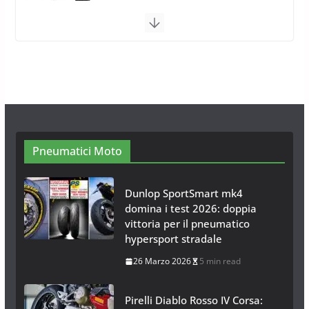
Calze da Neve per Auto 2025:
Omologazione e Migliori
Modelli Omologati per l’Italia
28 Ottobre 2025
4 min read
Neve al Sud: Triplicano gli acquisti
Catene da Neve Online
26 Gennaio 2017
1 min read
Pneumatici Moto
Dunlop SportSmart mk4
domina i test 2026: doppia
vittoria per il pneumatico
hypersport stradale
26 Marzo 2026
5 min read
Pirelli Diablo Rosso IV Corsa: