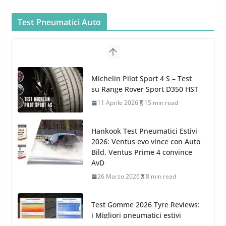
cura dell’Auto: la nuova linea
Car Care
Test Pneumatici Auto
26 Marzo 2025
2 min read
Arexons: nuova gamma Pulizia
Cruscotti con Tecnologia ad
Hankook Test Pneumatici Estivi
Azoto
2026: Ventus evo vince con Auto
26 Marzo 2025
2 min read
Bild, Ventus Prime 4 convince
AvD
26 Marzo 2026
8 min read
Test Gomme 2026 Tyre Reviews:
i Migliori pneumatici estivi
sportivi a confronto
17 Marzo 2026
5 min read
Pirelli Cinturato 2026: due
vittorie nei test europei