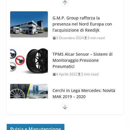
TPMS Alcar Sensor – Sistemi di
Monitoraggio Pressione
Pneumatici
4 Aprile 2022
3 min read
Cerchi in Lega Mercedes: Novità
MAK 2019 – 2020
16 Settembre 2019
1 min read
Cerchi in Lega Volvo: Nuovi
MAK FIVESTAR (2019)
24 Luglio 2019
1 min read
Cerchi in lega grandi: quando
peggiorano davvero comfort,
frenata e handling
Puizia e Manutenzione