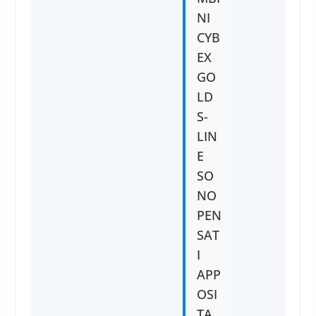
NI
CYB
EX
GO
LD
S-
LIN
E
SO
NO
PEN
SAT
I
APP
OSI
TA