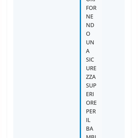
FOR
NE
ND
O
UN
A
SIC
URE
ZZA
SUP
ERI
ORE
PER
IL
BA
MBI