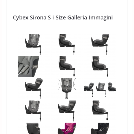
Cybex Sirona S i-Size Galleria Immagini