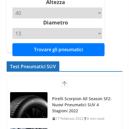
Altezza
Michelin Pilot Sport 4 S – Test
su Range Rover Sport D350 HST
11 Aprile 2026
15 min read
Diametro
Trovare gli pneumatici
Test Pneumatici SUV
Nokian WR SUV 3: il 1°
pneumatico invernale al mondo
di classe A
13 Maggio 2015
2 min read