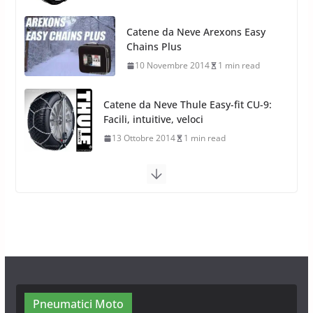
Catene da Neve Thule Easy-fit CU-9:
Facili, intuitive, veloci
13 Ottobre 2014
1 min read
Calze da Neve Arexocks by
Arexons
26 Ottobre 2013
1 min read
Calze da Neve per Auto 2025:
Omologazione e Migliori
Modelli Omologati per l’Italia
28 Ottobre 2025
4 min read
Neve al Sud: Triplicano gli acquisti
Catene da Neve Online
26 Gennaio 2017
1 min read
Pneumatici Moto