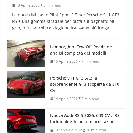
18 Aprile 2026
5 min read
La nuova Michelin Pilot Sport S 5 per Porsche 911 GT3
RS è una gomma stradale per pista sul bagnato: più
grip, più controllo e stagione track-day più lunga
Lamborghini Few-Off Roadster:
analisi completa dei modelli
16 Aprile 2026
7 min read
Porsche 911 GT3 S/C: la
sorprendente GT3 scoperta da 510
CV
14 Aprile 2026
8 min read
Nuova Audi RS 5 2026: 639 CV .. RS
ibrido plug-in ad alte prestazioni
19 Febbraio 2026
10 min read