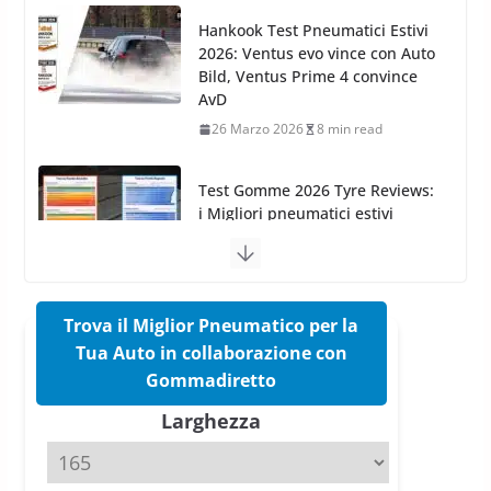
26 Marzo 2026
8 min read
Test Gomme 2026 Tyre Reviews:
i Migliori pneumatici estivi
sportivi a confronto
17 Marzo 2026
5 min read
Pirelli Cinturato 2026: due
vittorie nei test europei
confermano il salto tecnico del
nuovo estivo premium
16 Marzo 2026
6 min read
Trova il Miglior Pneumatico per la
Tua Auto in collaborazione con
Pirelli P Zero Trofeo RS: per
Gommadiretto
Tyre Reviews è la gomma semi-
Larghezza
slick da battere
20 Aprile 2026
4 min read