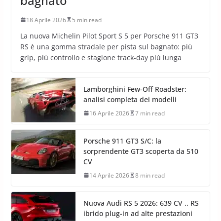
bagnato
18 Aprile 2026
5 min read
La nuova Michelin Pilot Sport S 5 per Porsche 911 GT3
RS è una gomma stradale per pista sul bagnato: più
grip, più controllo e stagione track-day più lunga
Lamborghini Few-Off Roadster:
analisi completa dei modelli
16 Aprile 2026
7 min read
Porsche 911 GT3 S/C: la
sorprendente GT3 scoperta da 510
CV
14 Aprile 2026
8 min read
Nuova Audi RS 5 2026: 639 CV .. RS
ibrido plug-in ad alte prestazioni