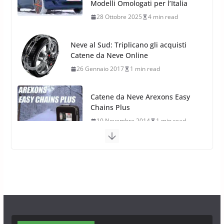
Modelli Omologati per l’Italia
28 Ottobre 2025
4 min read
Neve al Sud: Triplicano gli acquisti
Catene da Neve Online
26 Gennaio 2017
1 min read
Catene da Neve Arexons Easy
Chains Plus
10 Novembre 2014
1 min read
Catene da Neve Thule Easy-fit CU-9:
Facili, intuitive, veloci
13 Ottobre 2014
1 min read
Calze da Neve Arexocks by
Arexons