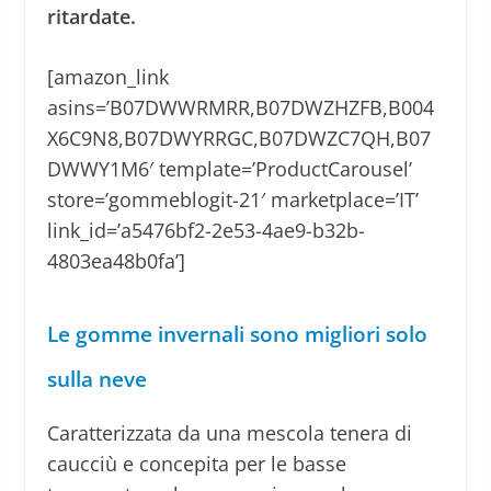
ritardate.
[amazon_link
asins=’B07DWWRMRR,B07DWZHZFB,B004
X6C9N8,B07DWYRRGC,B07DWZC7QH,B07
DWWY1M6′ template=’ProductCarousel’
store=’gommeblogit-21′ marketplace=’IT’
link_id=’a5476bf2-2e53-4ae9-b32b-
4803ea48b0fa’]
Le gomme invernali sono migliori solo
sulla neve
Caratterizzata da una mescola tenera di
caucciù e concepita per le basse