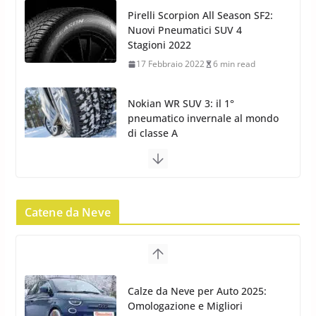
Pirelli Scorpion All Season SF2:
Nuovi Pneumatici SUV 4
Stagioni 2022
17 Febbraio 2022
6 min read
Nokian WR SUV 3: il 1°
pneumatico invernale al mondo
di classe A
13 Maggio 2015
2 min read
Nokian WR SUV 3: nuovi
Pneumatici Invernali HP per
Catene da Neve
condizioni invernali difficili
23 Aprile 2013
9 min read
Yokohama Geolandar G073: nuovi
Calze da Neve per Auto 2025:
pneumatici invernali SUV
Omologazione e Migliori
22 Novembre 2012
2 min read