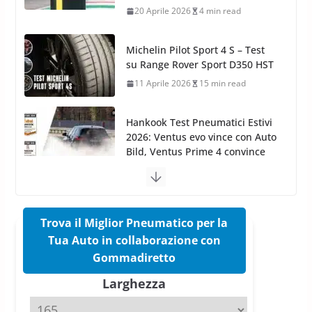
20 Aprile 2026
4 min read
Michelin Pilot Sport 4 S – Test
su Range Rover Sport D350 HST
11 Aprile 2026
15 min read
Hankook Test Pneumatici Estivi
2026: Ventus evo vince con Auto
Bild, Ventus Prime 4 convince
AvD
26 Marzo 2026
8 min read
Trova il Miglior Pneumatico per la
Test Gomme 2026 Tyre Reviews:
i Migliori pneumatici estivi
Tua Auto in collaborazione con
sportivi a confronto
Gommadiretto
17 Marzo 2026
5 min read
Larghezza
Pirelli Cinturato 2026: due