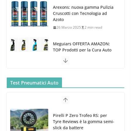
Arexons: nuova gamma Pulizia
Cruscotti con Tecnologia ad
Azoto
26 Marzo 2025
2 min read
Meguiars OFFERTA AMAZON:
TOP Prodotti per la Cura Auto
2023
28 Marzo 2023
14 min read
Bidone Aspiratutto: i 10 Migliori
Test Pneumatici Auto
Bidoni per la Pulizia Auto
6 Maggio 2022
3 min read
MTM PF22.2: La Migliore Foam
Pirelli P Zero Trofeo RS: per
Gun per la tua Idropulitrice?
Tyre Reviews è la gomma semi-
5 Maggio 2022
2 min read
slick da battere