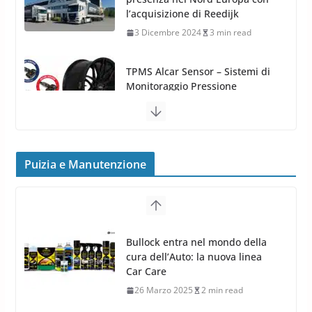
l’acquisizione di Reedijk
3 Dicembre 2024
3 min read
TPMS Alcar Sensor – Sistemi di
Monitoraggio Pressione
Pneumatici
4 Aprile 2022
3 min read
Cerchi in Lega Mercedes: Novità
Puizia e Manutenzione
MAK 2019 – 2020
16 Settembre 2019
1 min read
Cerchi in Lega Volvo: Nuovi
Bullock entra nel mondo della
MAK FIVESTAR (2019)
cura dell’Auto: la nuova linea
24 Luglio 2019
1 min read
Car Care
26 Marzo 2025
2 min read