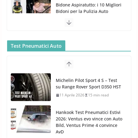
Bidone Aspiratutto: i 10 Migliori
Bidoni per la Pulizia Auto
6 Maggio 2022
3 min read
MTM PF22.2: La Migliore Foam
Gun per la tua Idropulitrice?
Test Pneumatici Auto
5 Maggio 2022
2 min read
Bullock entra nel mondo della
cura dell’Auto: la nuova linea
Michelin Pilot Sport 4 S – Test
Car Care
su Range Rover Sport D350 HST
26 Marzo 2025
2 min read
11 Aprile 2026
15 min read
Hankook Test Pneumatici Estivi
2026: Ventus evo vince con Auto
Bild, Ventus Prime 4 convince
AvD
26 Marzo 2026
8 min read