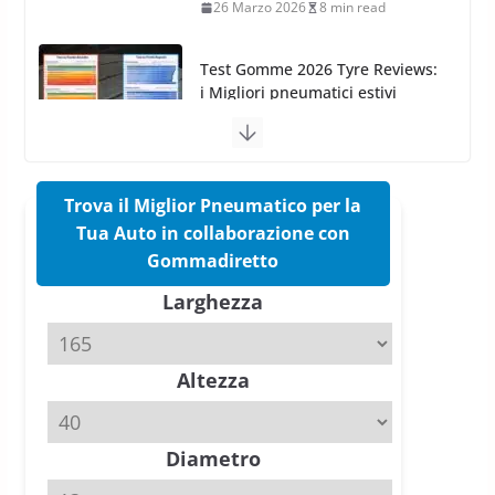
Test Gomme 2026 Tyre Reviews:
i Migliori pneumatici estivi
sportivi a confronto
17 Marzo 2026
5 min read
Pirelli Cinturato 2026: due
Trova il Miglior Pneumatico per la
vittorie nei test europei
Tua Auto in collaborazione con
confermano il salto tecnico del
Gommadiretto
nuovo estivo premium
16 Marzo 2026
6 min read
Larghezza
Pirelli P Zero Trofeo RS: per
Altezza
Tyre Reviews è la gomma semi-
slick da battere
20 Aprile 2026
4 min read
Diametro