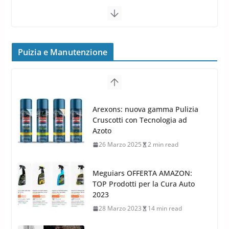
16 Settembre 2019
1 min read
Cerchi in Lega Volvo: Nuovi
MAK FIVESTAR (2019)
Puizia e Manutenzione
24 Luglio 2019
1 min read
Cerchi in lega grandi: quando
peggiorano davvero comfort,
Arexons: nuova gamma Pulizia
frenata e handling
Cruscotti con Tecnologia ad
8 Aprile 2026
7 min read
Azoto
26 Marzo 2025
2 min read
Meguiars OFFERTA AMAZON:
TOP Prodotti per la Cura Auto
2023
28 Marzo 2023
14 min read