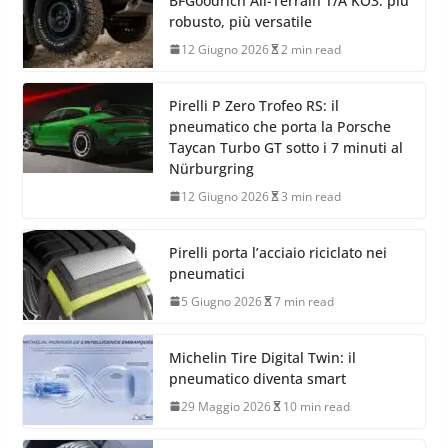
BFGoodrich All-Terrain T/A KO3: più
robusto, più versatile
12 Giugno 2026
2 min read
Pirelli P Zero Trofeo RS: il
pneumatico che porta la Porsche
Taycan Turbo GT sotto i 7 minuti al
Nürburgring
12 Giugno 2026
3 min read
Pirelli porta l’acciaio riciclato nei
pneumatici
5 Giugno 2026
7 min read
Michelin Tire Digital Twin: il
pneumatico diventa smart
29 Maggio 2026
10 min read