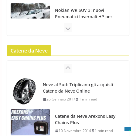
Nokian WR SUV 3: nuovi
Pneumatici Invernali HP per
condizioni invernali difficili
23 Aprile 2013
9 min read
Catene da Neve
Yokohama Geolandar G073: nuovi
pneumatici invernali SUV
22 Novembre 2012
2 min read
Neve al Sud: Triplicano gli acquisti
Catene da Neve Online
Pirelli Scorpion Winter 2: Nuovi
26 Gennaio 2017
1 min read
Pneumatici Invernali SUV 2022
17 Febbraio 2022
6 min read
Catene da Neve Arexons Easy
Chains Plus
10 Novembre 2014
1 min read