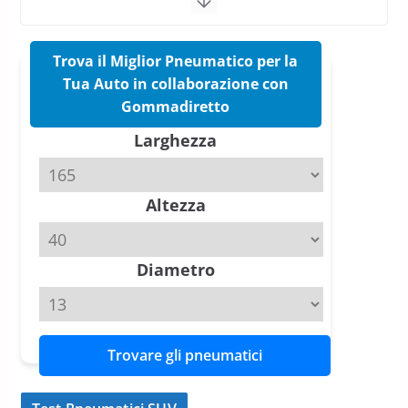
17 Marzo 2026
5 min read
Trova il Miglior Pneumatico per la
Pirelli Cinturato 2026: due
vittorie nei test europei
Tua Auto in collaborazione con
confermano il salto tecnico del
Gommadiretto
nuovo estivo premium
Larghezza
16 Marzo 2026
6 min read
Pirelli P Zero Trofeo RS: per
Altezza
Tyre Reviews è la gomma semi-
slick da battere
20 Aprile 2026
4 min read
Diametro
Trovare gli pneumatici