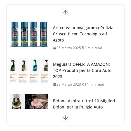
24 Luglio 2019
1 min read
Cerchi in lega grandi: quando
peggiorano davvero comfort,
Arexons: nuova gamma Pulizia
frenata e handling
Cruscotti con Tecnologia ad
8 Aprile 2026
7 min read
Azoto
26 Marzo 2025
2 min read
Meguiars OFFERTA AMAZON:
TOP Prodotti per la Cura Auto
2023
28 Marzo 2023
14 min read
Bidone Aspiratutto: i 10 Migliori
Bidoni per la Pulizia Auto
6 Maggio 2022
3 min read