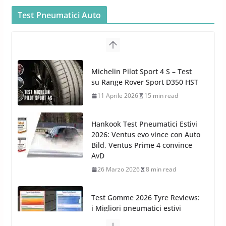
MTM PF22.2: La Migliore Foam
Gun per la tua Idropulitrice?
Test Pneumatici Auto
5 Maggio 2022
2 min read
Bullock entra nel mondo della
cura dell’Auto: la nuova linea
Michelin Pilot Sport 4 S – Test
Car Care
su Range Rover Sport D350 HST
26 Marzo 2025
2 min read
11 Aprile 2026
15 min read
Hankook Test Pneumatici Estivi
2026: Ventus evo vince con Auto
Bild, Ventus Prime 4 convince
AvD
26 Marzo 2026
8 min read
Test Gomme 2026 Tyre Reviews:
i Migliori pneumatici estivi
sportivi a confronto