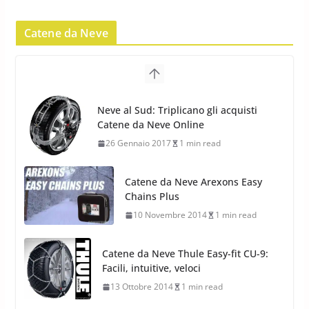
Catene da Neve
Yokohama Geolandar G073: nuovi
pneumatici invernali SUV
22 Novembre 2012
2 min read
Neve al Sud: Triplicano gli acquisti
Catene da Neve Online
Pirelli Scorpion Winter 2: Nuovi
26 Gennaio 2017
1 min read
Pneumatici Invernali SUV 2022
17 Febbraio 2022
6 min read
Catene da Neve Arexons Easy
Chains Plus
10 Novembre 2014
1 min read
Catene da Neve Thule Easy-fit CU-9:
Facili, intuitive, veloci
13 Ottobre 2014
1 min read