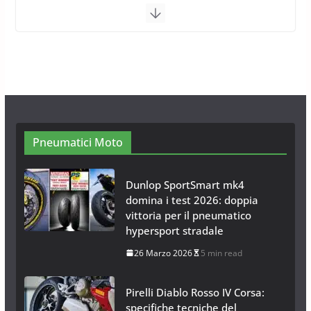
Calze da Neve Arexocks by
Arexons
26 Ottobre 2013
1 min read
Calze da Neve per Auto 2025:
Omologazione e Migliori
Modelli Omologati per l’Italia
28 Ottobre 2025
4 min read
Pneumatici Moto
Dunlop SportSmart mk4
domina i test 2026: doppia
vittoria per il pneumatico
hypersport stradale
26 Marzo 2026
5 min read
Pirelli Diablo Rosso IV Corsa:
specifiche tecniche del