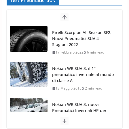
Test Pneumatici SUV
Pirelli Scorpion All Season SF2:
Nuovi Pneumatici SUV 4
Stagioni 2022
17 Febbraio 2022
6 min read
Nokian WR SUV 3: il 1°
pneumatico invernale al mondo
di classe A
13 Maggio 2015
2 min read
Nokian WR SUV 3: nuovi
Pneumatici Invernali HP per
condizioni invernali difficili
23 Aprile 2013
9 min read