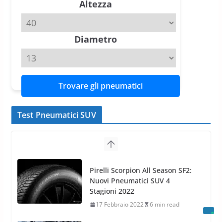
Altezza
Michelin Pilot Sport 4 S – Test
su Range Rover Sport D350 HST
11 Aprile 2026
15 min read
Diametro
Trovare gli pneumatici
Test Pneumatici SUV
Nokian WR SUV 3: il 1°
pneumatico invernale al mondo
di classe A
13 Maggio 2015
2 min read