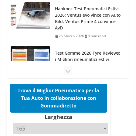
26 Marzo 2026
8 min read
Test Gomme 2026 Tyre Reviews:
i Migliori pneumatici estivi
sportivi a confronto
17 Marzo 2026
5 min read
Pirelli Cinturato 2026: due
vittorie nei test europei
confermano il salto tecnico del
nuovo estivo premium
16 Marzo 2026
6 min read
Trova il Miglior Pneumatico per la
Tua Auto in collaborazione con
Pirelli P Zero Trofeo RS: per
Gommadiretto
Tyre Reviews è la gomma semi-
Larghezza
slick da battere
20 Aprile 2026
4 min read