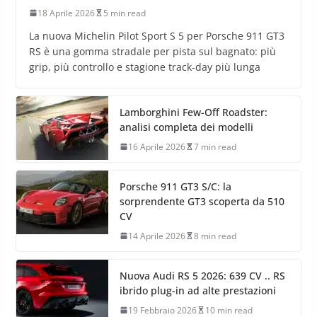
18 Aprile 2026
5 min read
La nuova Michelin Pilot Sport S 5 per Porsche 911 GT3
RS è una gomma stradale per pista sul bagnato: più
grip, più controllo e stagione track-day più lunga
Lamborghini Few-Off Roadster:
analisi completa dei modelli
16 Aprile 2026
7 min read
Porsche 911 GT3 S/C: la
sorprendente GT3 scoperta da 510
CV
14 Aprile 2026
8 min read
Nuova Audi RS 5 2026: 639 CV .. RS
ibrido plug-in ad alte prestazioni
19 Febbraio 2026
10 min read