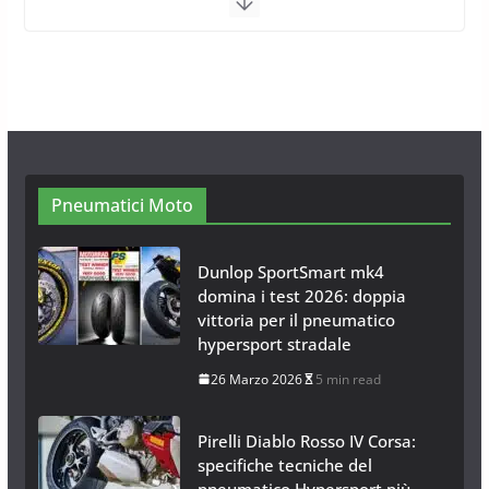
Calze da Neve per Auto 2025:
Omologazione e Migliori
Modelli Omologati per l’Italia
28 Ottobre 2025
4 min read
Neve al Sud: Triplicano gli acquisti
Catene da Neve Online
26 Gennaio 2017
1 min read
Pneumatici Moto
Dunlop SportSmart mk4
domina i test 2026: doppia
vittoria per il pneumatico
hypersport stradale
26 Marzo 2026
5 min read
Pirelli Diablo Rosso IV Corsa:
specifiche tecniche del
pneumatico Hypersport più