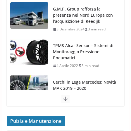
TPMS Alcar Sensor – Sistemi di
Monitoraggio Pressione
Pneumatici
4 Aprile 2022
3 min read
Cerchi in Lega Mercedes: Novità
MAK 2019 – 2020
16 Settembre 2019
1 min read
Cerchi in Lega Volvo: Nuovi
MAK FIVESTAR (2019)
24 Luglio 2019
1 min read
Cerchi in lega grandi: quando
peggiorano davvero comfort,
frenata e handling
Puizia e Manutenzione
8 Aprile 2026
7 min read