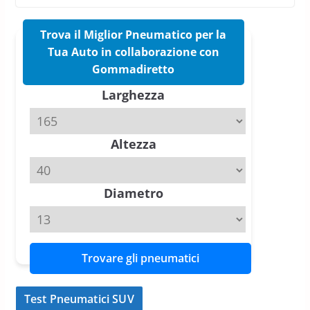
nuovo estivo premium
16 Marzo 2026
6 min read
Trova il Miglior Pneumatico per la
Tua Auto in collaborazione con
Pirelli P Zero Trofeo RS: per
Gommadiretto
Tyre Reviews è la gomma semi-
Larghezza
slick da battere
20 Aprile 2026
4 min read
Altezza
Michelin Pilot Sport 4 S – Test
su Range Rover Sport D350 HST
11 Aprile 2026
15 min read
Diametro
Trovare gli pneumatici
Test Pneumatici SUV