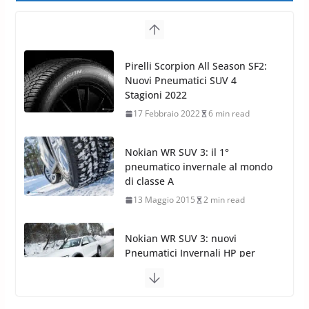
Nokian WR SUV 3: il 1°
pneumatico invernale al mondo
di classe A
13 Maggio 2015
2 min read
Nokian WR SUV 3: nuovi
Pneumatici Invernali HP per
condizioni invernali difficili
23 Aprile 2013
9 min read
Yokohama Geolandar G073: nuovi pneumatici
invernali SUV
22 Novembre 2012
2 min read