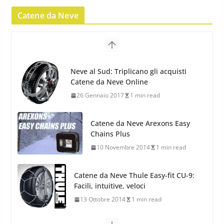
Pirelli Scorpion Winter 2: Nuovi
Pneumatici Invernali SUV 2022
Catene da Neve
17 Febbraio 2022
6 min read
Pirelli Scorpion All Season SF2:
Nuovi Pneumatici SUV 4
Catene da Neve Arexons Easy
Stagioni 2022
Chains Plus
17 Febbraio 2022
6 min read
10 Novembre 2014
1 min read
Catene da Neve Thule Easy-fit CU-9:
Facili, intuitive, veloci
13 Ottobre 2014
1 min read
Calze da Neve Arexocks by
Arexons
26 Ottobre 2013
1 min read