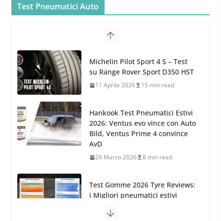
Car Care
Test Pneumatici Auto
26 Marzo 2025
2 min read
Arexons: nuova gamma Pulizia
Cruscotti con Tecnologia ad
Hankook Test Pneumatici Estivi
Azoto
2026: Ventus evo vince con Auto
26 Marzo 2025
2 min read
Bild, Ventus Prime 4 convince
AvD
26 Marzo 2026
8 min read
Test Gomme 2026 Tyre Reviews:
i Migliori pneumatici estivi
sportivi a confronto
17 Marzo 2026
5 min read
Pirelli Cinturato 2026: due
vittorie nei test europei
confermano il salto tecnico del