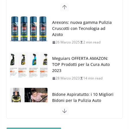
G.M.P. Group rafforza la
presenza nel Nord Europa con
Meguiars OFFERTA AMAZON:
l’acquisizione di Reedijk
TOP Prodotti per la Cura Auto
3 Dicembre 2024
3 min read
2023
28 Marzo 2023
14 min read
Bidone Aspiratutto: i 10 Migliori
Bidoni per la Pulizia Auto
6 Maggio 2022
3 min read
MTM PF22.2: La Migliore Foam
Gun per la tua Idropulitrice?
5 Maggio 2022
2 min read
Bullock entra nel mondo della
cura dell’Auto: la nuova linea