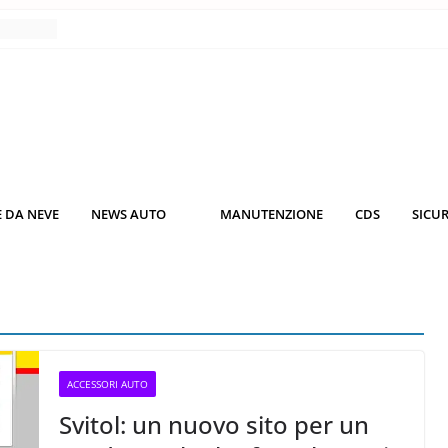
nce
co da
 il
KO3: più
rsche
 DA NEVE
NEWS AUTO
MANUTENZIONE
CDS
SICU
nuti al
o nei
ACCESSORI AUTO
Svitol: un nuovo sito per un