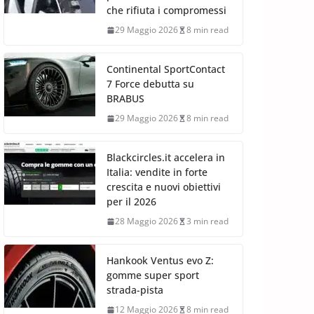
che rifiuta i compromessi
29 Maggio 2026
8 min read
Continental SportContact
7 Force debutta su
BRABUS
29 Maggio 2026
8 min read
Blackcircles.it accelera in
Italia: vendite in forte
crescita e nuovi obiettivi
per il 2026
28 Maggio 2026
3 min read
Hankook Ventus evo Z:
gomme super sport
strada-pista
12 Maggio 2026
8 min read