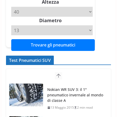
Altezza
Michelin Pilot Sport 4 S – Test
su Range Rover Sport D350 HST
11 Aprile 2026
15 min read
Diametro
Trovare gli pneumatici
Test Pneumatici SUV
Nokian WR SUV 3: il 1°
pneumatico invernale al mondo
di classe A
13 Maggio 2015
2 min read