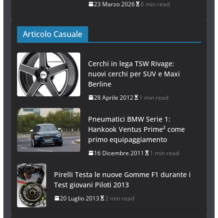
23 Marzo 2026
6 min read
Articolo Casuale
Cerchi in lega TSW Rivage:
nuovi cerchi per SUV e Maxi
Berline
28 Aprile 2012
1 min read
Pneumatici BMW Serie 1:
Hankook Ventus Prime² come
primo equipaggiamento
16 Dicembre 2011
1 min read
Pirelli Testa le nuove Gomme F1 durante i
Test giovani Piloti 2013
20 Luglio 2013
2 min read