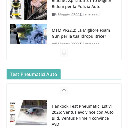
Bidone Aspiratutto: i 10 Migliori
Bidoni per la Pulizia Auto
6 Maggio 2022
3 min read
MTM PF22.2: La Migliore Foam
Gun per la tua Idropulitrice?
5 Maggio 2022
2 min read
Bullock entra nel mondo della
cura dell’Auto: la nuova linea
Car Care
Test Pneumatici Auto
26 Marzo 2025
2 min read
Arexons: nuova gamma Pulizia
Cruscotti con Tecnologia ad
Hankook Test Pneumatici Estivi
Azoto
2026: Ventus evo vince con Auto
26 Marzo 2025
2 min read
Bild, Ventus Prime 4 convince
AvD