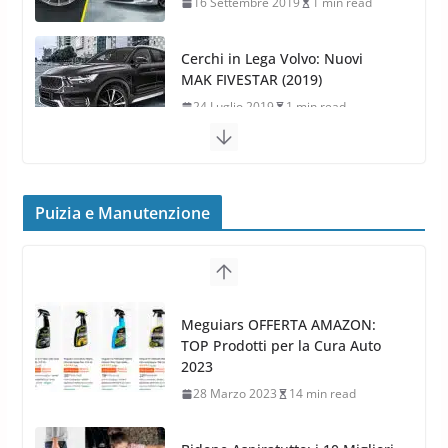
16 Settembre 2019
1 min read
Cerchi in Lega Volvo: Nuovi
MAK FIVESTAR (2019)
24 Luglio 2019
1 min read
Cerchi in lega grandi: quando
peggiorano davvero comfort,
frenata e handling
Puizia e Manutenzione
8 Aprile 2026
7 min read
G.M.P. Group rafforza la
presenza nel Nord Europa con
Meguiars OFFERTA AMAZON:
l’acquisizione di Reedijk
TOP Prodotti per la Cura Auto
3 Dicembre 2024
3 min read
2023
28 Marzo 2023
14 min read