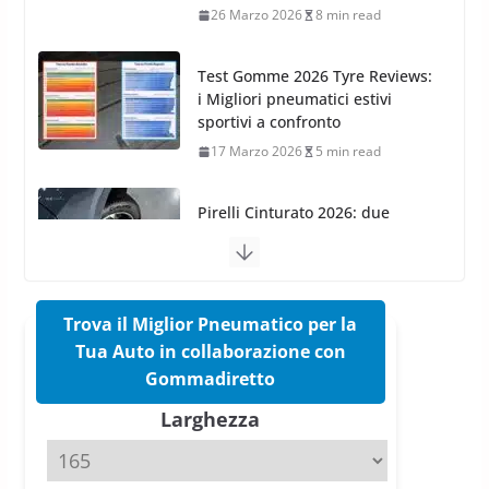
26 Marzo 2026
8 min read
Test Gomme 2026 Tyre Reviews:
i Migliori pneumatici estivi
sportivi a confronto
17 Marzo 2026
5 min read
Pirelli Cinturato 2026: due
vittorie nei test europei
confermano il salto tecnico del
nuovo estivo premium
16 Marzo 2026
6 min read
Trova il Miglior Pneumatico per la
Tua Auto in collaborazione con
Pirelli P Zero Trofeo RS: per
Gommadiretto
Tyre Reviews è la gomma semi-
Larghezza
slick da battere
20 Aprile 2026
4 min read