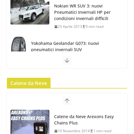
Nokian WR SUV 3: nuovi
Pneumatici Invernali HP per
condizioni invernali difficili
23 Aprile 2013
9 min read
Yokohama Geolandar G073: nuovi
pneumatici invernali SUV
22 Novembre 2012
2 min read
Pirelli Scorpion Winter 2: Nuovi
Pneumatici Invernali SUV 2022
Catene da Neve
17 Febbraio 2022
6 min read
Pirelli Scorpion All Season SF2:
Nuovi Pneumatici SUV 4
Catene da Neve Arexons Easy
Stagioni 2022
Chains Plus
17 Febbraio 2022
6 min read
10 Novembre 2014
1 min read