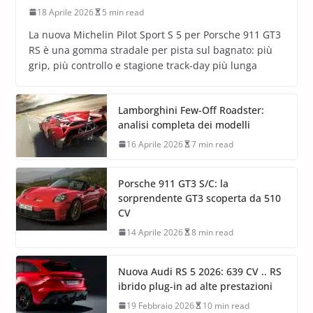
18 Aprile 2026
5 min read
La nuova Michelin Pilot Sport S 5 per Porsche 911 GT3
RS è una gomma stradale per pista sul bagnato: più
grip, più controllo e stagione track-day più lunga
Lamborghini Few-Off Roadster:
analisi completa dei modelli
16 Aprile 2026
7 min read
Porsche 911 GT3 S/C: la
sorprendente GT3 scoperta da 510
CV
14 Aprile 2026
8 min read
Nuova Audi RS 5 2026: 639 CV .. RS
ibrido plug-in ad alte prestazioni
19 Febbraio 2026
10 min read