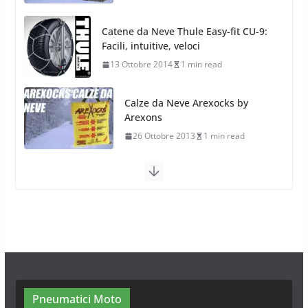
Catene da Neve Thule Easy-fit CU-9:
Facili, intuitive, veloci
13 Ottobre 2014
1 min read
Calze da Neve Arexocks by
Arexons
26 Ottobre 2013
1 min read
Calze da Neve per Auto 2025:
Omologazione e Migliori
Modelli Omologati per l’Italia
28 Ottobre 2025
4 min read
Neve al Sud: Triplicano gli acquisti
Catene da Neve Online
26 Gennaio 2017
1 min read
Pneumatici Moto