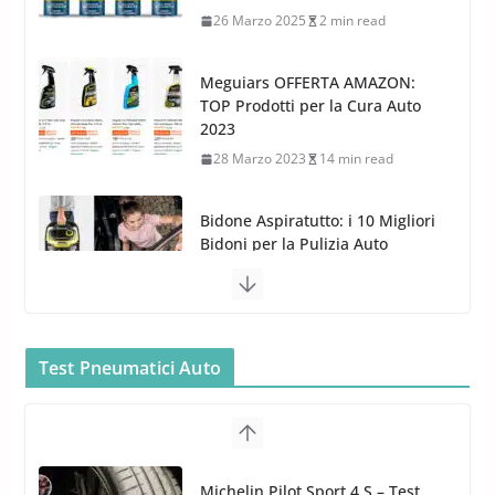
28 Marzo 2023
14 min read
Bidone Aspiratutto: i 10 Migliori
Bidoni per la Pulizia Auto
6 Maggio 2022
3 min read
MTM PF22.2: La Migliore Foam
Gun per la tua Idropulitrice?
5 Maggio 2022
2 min read
Bullock entra nel mondo della
cura dell’Auto: la nuova linea
Car Care
Test Pneumatici Auto
26 Marzo 2025
2 min read
Arexons: nuova gamma Pulizia
Cruscotti con Tecnologia ad
Hankook Test Pneumatici Estivi