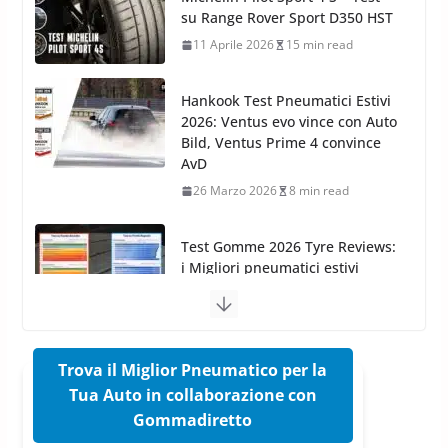
Azoto
2026: Ventus evo vince con Auto
26 Marzo 2025
2 min read
Bild, Ventus Prime 4 convince
AvD
26 Marzo 2026
8 min read
Test Gomme 2026 Tyre Reviews:
i Migliori pneumatici estivi
sportivi a confronto
17 Marzo 2026
5 min read
Pirelli Cinturato 2026: due
vittorie nei test europei
confermano il salto tecnico del
nuovo estivo premium
16 Marzo 2026
6 min read
Trova il Miglior Pneumatico per la
Tua Auto in collaborazione con
Pirelli P Zero Trofeo RS: per
Gommadiretto
Tyre Reviews è la gomma semi-