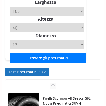
Larghezza
slick da battere
20 Aprile 2026
4 min read
Altezza
Michelin Pilot Sport 4 S – Test
su Range Rover Sport D350 HST
11 Aprile 2026
15 min read
Diametro
Trovare gli pneumatici
Test Pneumatici SUV
Nokian WR SUV 3: il 1°
pneumatico invernale al mondo