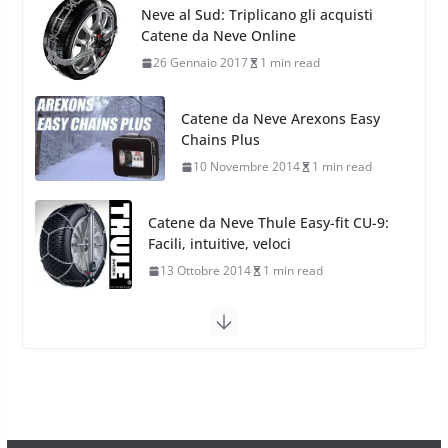
Catene da Neve Arexons Easy
Stagioni 2022
Chains Plus
17 Febbraio 2022
6 min read
10 Novembre 2014
1 min read
Catene da Neve Thule Easy-fit CU-9:
Facili, intuitive, veloci
13 Ottobre 2014
1 min read
Calze da Neve Arexocks by
Arexons
26 Ottobre 2013
1 min read
Calze da Neve per Auto 2025:
Omologazione e Migliori
Modelli Omologati per l’Italia
28 Ottobre 2025
4 min read