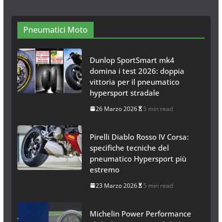
Neve al Sud: Triplicano gli acquisti
Catene da Neve Online
26 Gennaio 2017
1 min read
Pneumatici Moto
Dunlop SportSmart mk4
domina i test 2026: doppia
vittoria per il pneumatico
hypersport stradale
26 Marzo 2026
5 min read
Pirelli Diablo Rosso IV Corsa:
specifiche tecniche del
pneumatico Hypersport più
estremo
23 Marzo 2026
5 min read
Michelin Power Performance