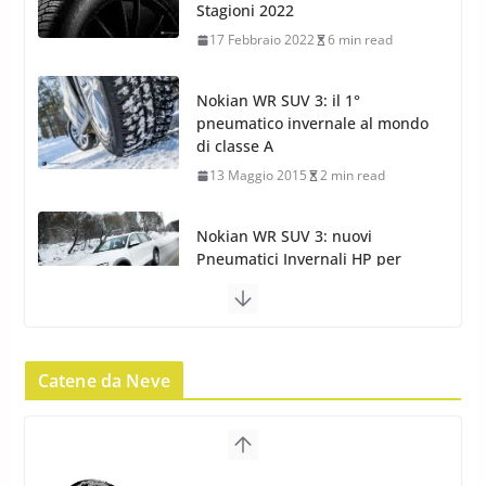
di classe A
13 Maggio 2015
2 min read
Nokian WR SUV 3: nuovi
Pneumatici Invernali HP per
condizioni invernali difficili
23 Aprile 2013
9 min read
Yokohama Geolandar G073: nuovi pneumatici
invernali SUV
22 Novembre 2012
2 min read
Pirelli Scorpion Winter 2: Nuovi
Pneumatici Invernali SUV 2022
Catene da Neve
17 Febbraio 2022
6 min read
Pirelli Scorpion All Season SF2:
Nuovi Pneumatici SUV 4