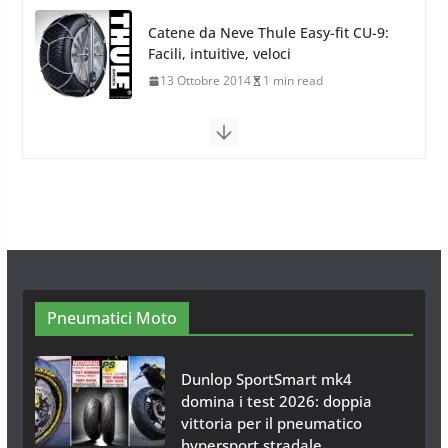
Catene da Neve Thule Easy-fit CU-9:
Facili, intuitive, veloci
13 Ottobre 2014
1 min read
Calze da Neve Arexocks by
Arexons
26 Ottobre 2013
1 min read
Calze da Neve per Auto 2025:
Omologazione e Migliori
Modelli Omologati per l’Italia
28 Ottobre 2025
4 min read
Pneumatici Moto
Dunlop SportSmart mk4
domina i test 2026: doppia
vittoria per il pneumatico
hypersport stradale