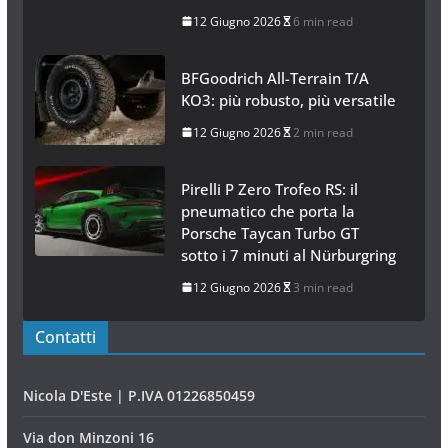
12 Giugno 2026
6 min read
BFGoodrich All-Terrain T/A
KO3: più robusto, più versatile
12 Giugno 2026
2 min read
Pirelli P Zero Trofeo RS: il
pneumatico che porta la
Porsche Taycan Turbo GT
sotto i 7 minuti al Nürburgring
12 Giugno 2026
3 min read
Contatti
Nicola D'Este | P.IVA 01226850459
Via don Minzoni 16