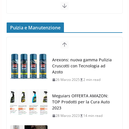
16 Settembre 2019
1 min read
Cerchi in Lega Volvo: Nuovi
MAK FIVESTAR (2019)
Puizia e Manutenzione
24 Luglio 2019
1 min read
Cerchi in lega grandi: quando
peggiorano davvero comfort,
Arexons: nuova gamma Pulizia
frenata e handling
Cruscotti con Tecnologia ad
8 Aprile 2026
7 min read
Azoto
26 Marzo 2025
2 min read
Meguiars OFFERTA AMAZON:
TOP Prodotti per la Cura Auto
2023
28 Marzo 2023
14 min read