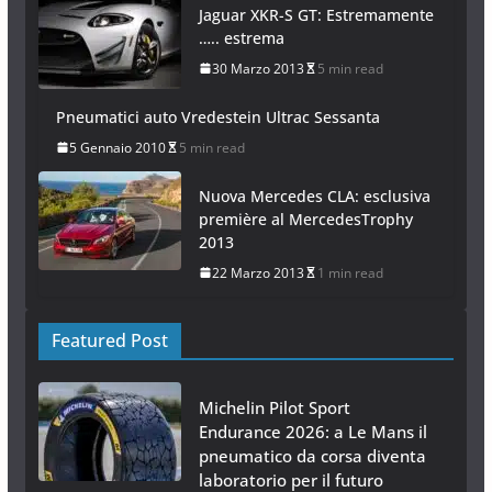
Jaguar XKR-S GT: Estremamente
….. estrema
30 Marzo 2013
5 min read
Pneumatici auto Vredestein Ultrac Sessanta
5 Gennaio 2010
5 min read
Nuova Mercedes CLA: esclusiva
première al MercedesTrophy
2013
22 Marzo 2013
1 min read
Featured Post
Michelin Pilot Sport
Endurance 2026: a Le Mans il
pneumatico da corsa diventa
laboratorio per il futuro