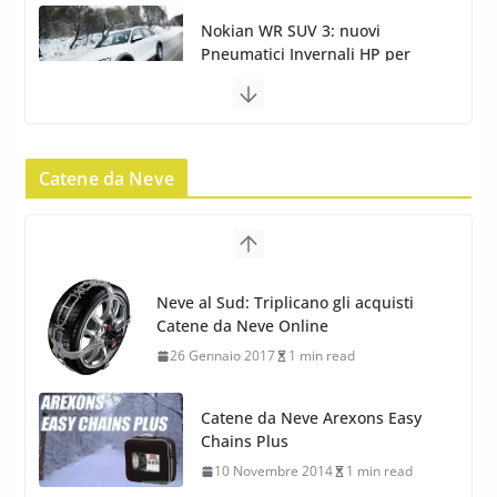
Nokian WR SUV 3: nuovi
Pneumatici Invernali HP per
condizioni invernali difficili
23 Aprile 2013
9 min read
Catene da Neve
Yokohama Geolandar G073: nuovi
pneumatici invernali SUV
22 Novembre 2012
2 min read
Neve al Sud: Triplicano gli acquisti
Catene da Neve Online
Pirelli Scorpion Winter 2: Nuovi
26 Gennaio 2017
1 min read
Pneumatici Invernali SUV 2022
17 Febbraio 2022
6 min read
Catene da Neve Arexons Easy
Chains Plus
10 Novembre 2014
1 min read