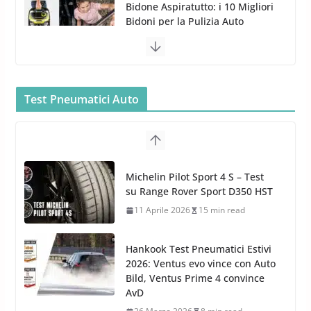
Bidone Aspiratutto: i 10 Migliori
Bidoni per la Pulizia Auto
6 Maggio 2022
3 min read
MTM PF22.2: La Migliore Foam
Gun per la tua Idropulitrice?
Test Pneumatici Auto
5 Maggio 2022
2 min read
Bullock entra nel mondo della
cura dell’Auto: la nuova linea
Michelin Pilot Sport 4 S – Test
Car Care
su Range Rover Sport D350 HST
26 Marzo 2025
2 min read
11 Aprile 2026
15 min read
Hankook Test Pneumatici Estivi
2026: Ventus evo vince con Auto
Bild, Ventus Prime 4 convince
AvD
26 Marzo 2026
8 min read