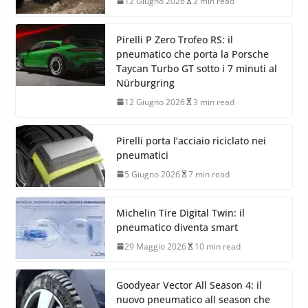
12 Giugno 2026
2 min read
Pirelli P Zero Trofeo RS: il
pneumatico che porta la Porsche
Taycan Turbo GT sotto i 7 minuti al
Nürburgring
12 Giugno 2026
3 min read
Pirelli porta l’acciaio riciclato nei
pneumatici
5 Giugno 2026
7 min read
Michelin Tire Digital Twin: il
pneumatico diventa smart
29 Maggio 2026
10 min read
Goodyear Vector All Season 4: il
nuovo pneumatico all season che